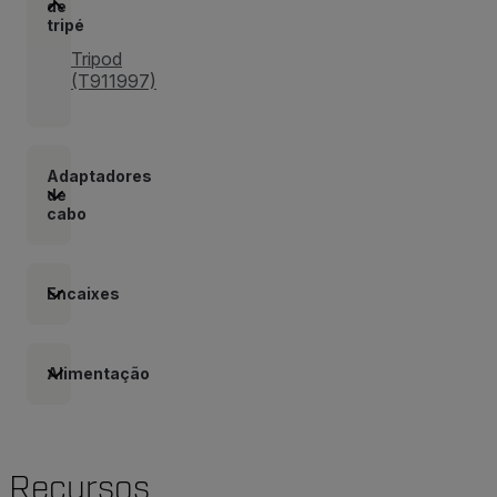
de
tripé
Tripod
(T911997)
Adaptadores
de
cabo
Encaixes
Alimentação
Recursos