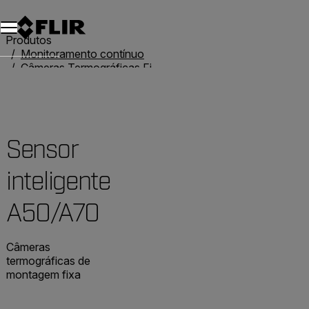
Produtos
Monitoramento contínuo
Câmeras Termográficas Fixas
Soluções de câmera inteligente
Sensor inteligente A50/A70
Sensor
inteligente
A50/A70
Câmeras
termográficas de
montagem fixa