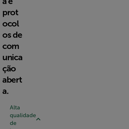
a e
prot
ocol
os de
com
unica
ção
abert
a.
Alta
qualidade
de