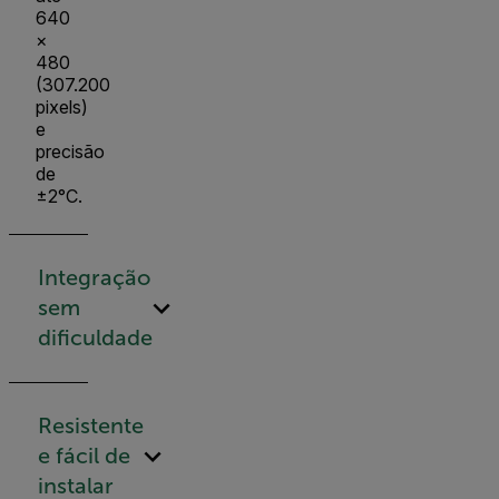
640
×
480
(307.200
pixels)
e
precisão
de
±2°C.
Integração
sem
dificuldade
Resistente
e fácil de
instalar