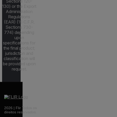
Sections 120-
130) or the Export
Administration
Regulations
(EAR) (15 C.F.R.
Sections 730-
774) depending
upon
specifications for
the final product;
jurisdiction and
classification will
be provided upon
request.
2026 | Flir Todos os
direitos reservados.