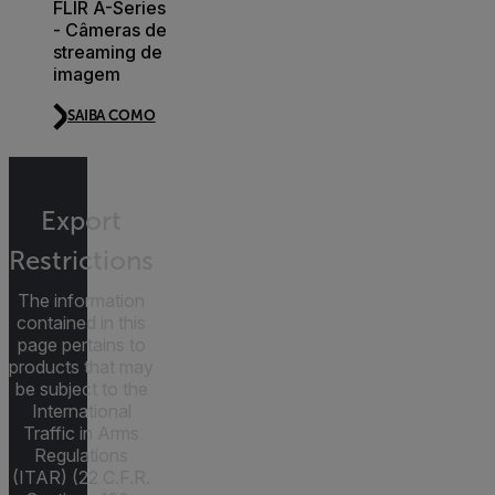
FLIR A-Series
- Câmeras de
streaming de
imagem
SAIBA COMO
Export
Restrictions
The information
contained in this
page pertains to
products that may
be subject to the
International
Traffic in Arms
Regulations
(ITAR) (22 C.F.R.