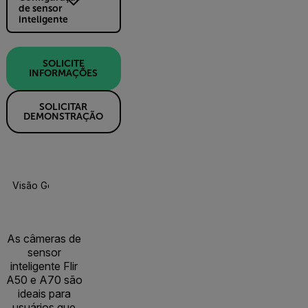
de sensor
inteligente
SOLICITE
INFORMAÇÕES
SOLICITAR
DEMONSTRAÇÃO
Visão Geral Do Produto
Especificações
Acessórios
R
As câmeras de
sensor
inteligente Flir
A50 e A70 são
ideais para
usuários que