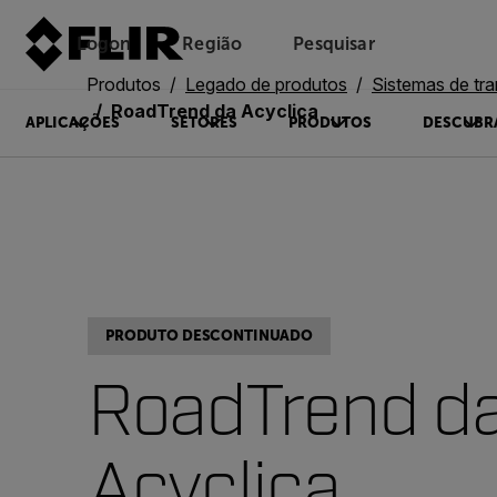
Logon
Região
Pesquisar
Produtos
Legado de produtos
Sistemas de transporte 
RoadTrend da Acyclica
APLICAÇÕES
SETORES
PRODUTOS
DESCUBR
PRODUTO DESCONTINUADO
RoadTrend d
Acyclica