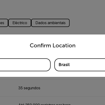
es
Eléctrico
Dados ambientais
untry and language from the options below to access the appro
Confirm Location
Dados
100 MB (interno) / 32 GB (armazenamento USB)
Brasil
XML Centro-a-centro – NTCIP
35 segundos
Até 250.000 registros por hora