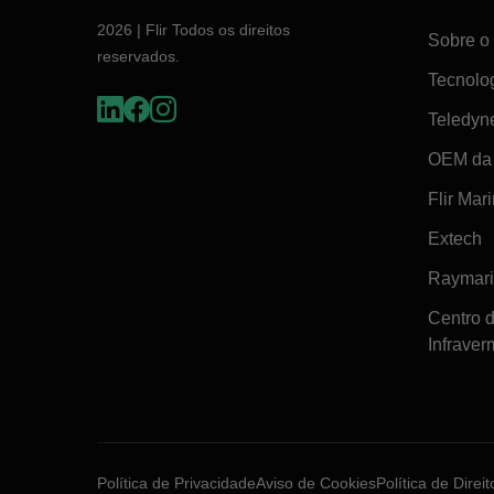
2026 | Flir Todos os direitos
Sobre o 
reservados.
Tecnolo
Teledyn
OEM da 
Flir Mar
Extech
Raymar
Centro 
Infraver
Política de Privacidade
Aviso de Cookies
Política de Direi