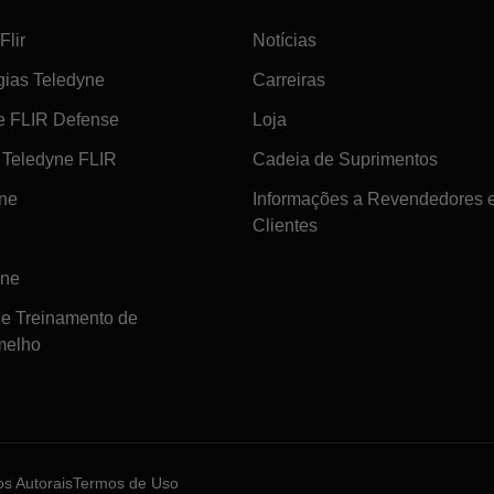
Flir
Notícias
gias Teledyne
Carreiras
e FLIR Defense
Loja
Teledyne FLIR
Cadeia de Suprimentos
ine
Informações a Revendedores 
Clientes
ine
de Treinamento de
melho
tos Autorais
Termos de Uso