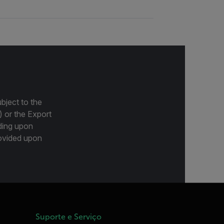
bject to the
) or the Export
ding upon
provided upon
Suporte e Serviço