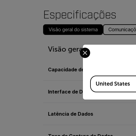
Especificações
Visão geral do sistema
Comunicaçõ
Select your preferred co
Visão geral do sistema
Capacidade de Armazenamento de 
Available Locations
United States
Interface de Dados
Latência de Dados
Taxa de Captura de Dados