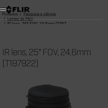
Produtos
Pesquisa e ciência
Lentes de P&D
IR lens, 25° FOV, 24.6mm (T197922)
IR lens, 25° FOV, 24.6mm
(T197922)