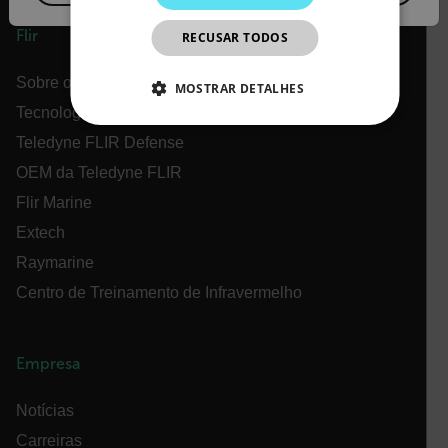
JAPANESE
Flir
RECUSAR TODOS
CHINESE
Sobre o Flir
MOSTRAR DETALHES
Tecnologias Teledyne
ESTRITAMENTE NECESSÁRIOS
Teledyne FLIR Defense
OEM da Teledyne FLIR
DESEMPENHO
Flir Marine
DIRECIONAMENTO
Extech
Raymarine
FUNCIONALIDADE
Centro de Treinamento de Infravermelho
Empresa
Estritamente necessários
Desempenho
Direcionamento
Funcionalidade
Notícias
Os cookies estritamente necessários permitem a
Carreiras