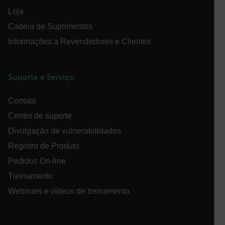
funcionalidade central do website, como login de
usuário e gestão da conta. O site não pode ser
Loja
utilizado corretamente sem os cookies estritamente
necessários.
Cadeia de Suprimentos
Nome
Informações a Revendedores e Clientes
cart_products_oids
cart_products_skus
Suporte e Serviço
cashrun_session_id
Contato
Centro de suporte
cashrun_site_id
Divulgação de vulnerabilidades
Registro de Produto
Pedidos On-line
Treinamento
CS_FPC
Política de
Webinars e vídeos de treinamento
Privacidade do Google
customizerChangeKey