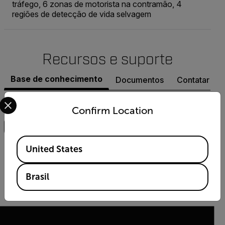
tráfego, 6 zonas de motorista na contramão, 4
regiões de detecção de vida selvagem
Recursos e suporte
Base de conhecimento
Documentos
Contatar o S
Select your preferred country and language from the options 
Busca
Confirm Location
Available Locations
ARTIGO
United States
FLIR Innovate and Inspire: uma nova revista da
FLIR
Brasil
SAIBA COMO