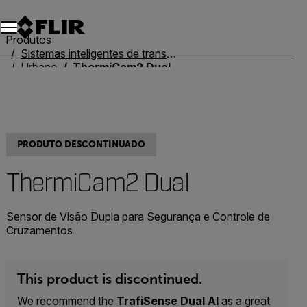
Produtos
Sistemas inteligentes de transporte
Urbano
ThermiCam2 Dual
PRODUTO DESCONTINUADO
ThermiCam2 Dual
Sensor de Visão Dupla para Segurança e Controle de
Cruzamentos
This product is discontinued.
We recommend the
TrafiSense Dual AI
as a great