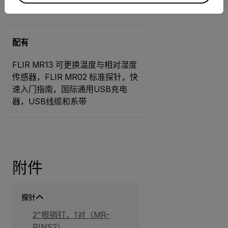
±1.0℃
配有
FLIR MR13 可更换温度与相对湿度
传感器，FLIR MR02 标准探针，快
速入门指南，国际通用USB充电
器，USB线缆和系带
附件
探针
2"根销钉，1对（MR-
PINS2）