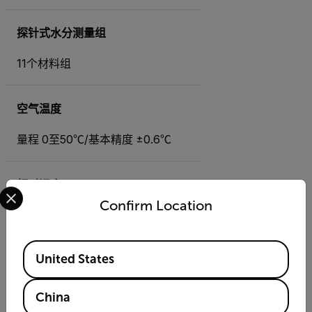
探针式水分测量组
11个材料组
空气温度
量程 0至50℃/基本精度 ±0.6℃
相对湿度
Select your preferred country and language from the options 
Confirm Location
量程 10% 至 90% / 基本精度 2.5%
相对湿度
Available Locations
United States
露点温度
China
量程 -30℃至50℃/ 基本精度