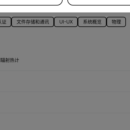
认证
文件存储和通讯
UI-UX
系统概览
物理
微测辐射热计