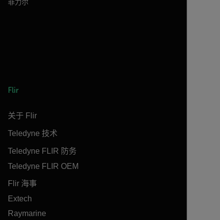
菲力尔
Flir
关于 Flir
Teledyne 技术
Teledyne FLIR 防务
Teledyne FLIR OEM
Flir 海事
Extech
Raymarine