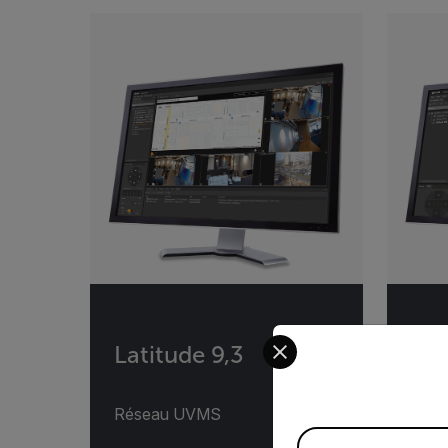
Categories listing
Select your preferred co
Latitude 9,3
Hor
Réseau UVMS
NVR 
Available Locations
entre