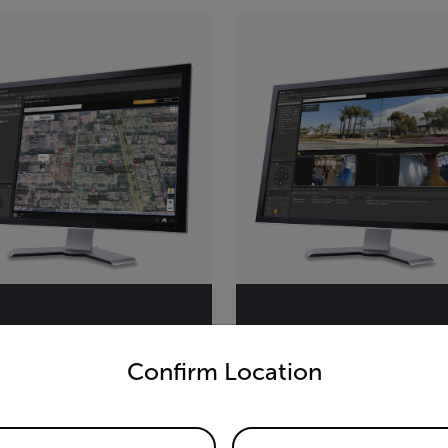
untry and language from the options below to access the appro
izon 9,3
Meridian 9.3
Confirm Location
de niveau grande
NVR professionnel compa
prise
PoE intégrée pour les peti