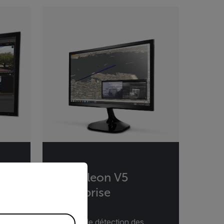
priate version of our website.
Cameleon V5
Enterprise
ct à
tes
Logiciel de détection des