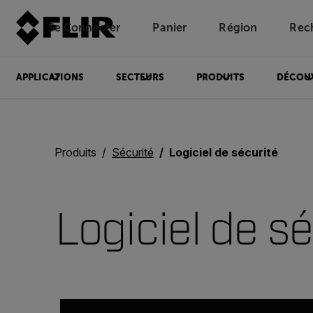
Se Connecter
Panier
Région
Rec
Unread messages
Modèle
Supprimer
articles
article
Ajouter au panier
Ajouté au panier
APPLICATIONS
SECTEURS
PRODUITS
DÉCOU
Produits
Sécurité
Logiciel de sécurité
Logiciel de sé