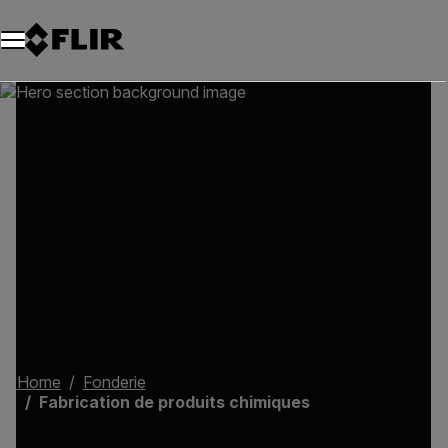
Unread messages
Modèle
Supprimer
articles
article
Ajouter au panier
Ajouté au panier
Home
Fonderie
Fabrication de produits chimiques