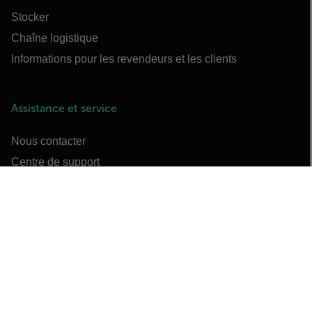
Stocker
Chaîne logistique
Informations pour les revendeurs et les clients
Assistance et service
Nous contacter
Centre de support
Divulgation des vulnérabilités
Enregistrement du produit
Commandes en ligne
Formation
Webinaires et vidéos de formation