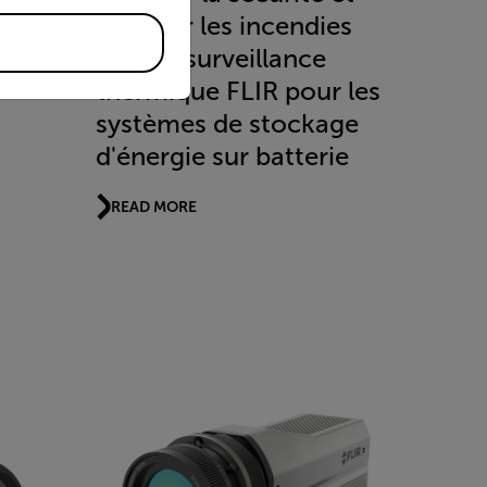
prévenir les incendies
avec la surveillance
thermique FLIR pour les
systèmes de stockage
d'énergie sur batterie
READ MORE