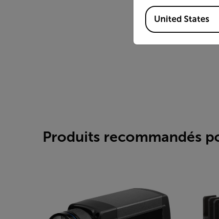
Available Locations
United States
Produits recommandés pou