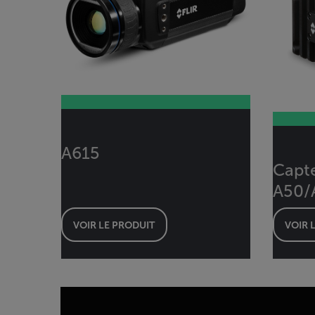
A615
Capte
A50/
VOIR LE PRODUIT
VOIR 