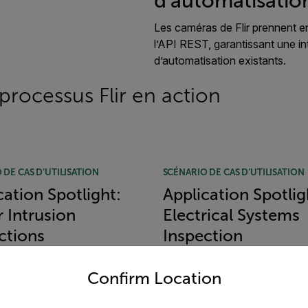
d'automatisatio
Les caméras de Flir prennent e
l’API REST, garantissant une in
d’automatisation existants.
processus Flir en action
 DE CAS D’UTILISATION
SCÉNARIO DE CAS D’UTILISATION
cation Spotlight:
Application Spotlig
 Intrusion
Electrical Systems
ctions
Inspection
untry and language from the options below to access the appro
MORE
READ MORE
Confirm Location