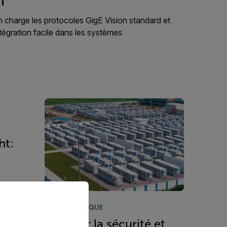
n
n charge les protocoles GigE Vision standard et
tégration facile dans les systèmes
ht:
priate version of our website.
NOTE TECHNIQUE
Garantir la sécurité et