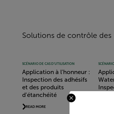
Solutions de contrôle des 
SCÉNARIO DE CAS D’UTILISATION
SCÉNARIO
Application à l'honneur :
Appli
Inspection des adhésifs
Water
et des produits
Inspe
Select your preferred co
d'étanchéité
READ 
READ MORE