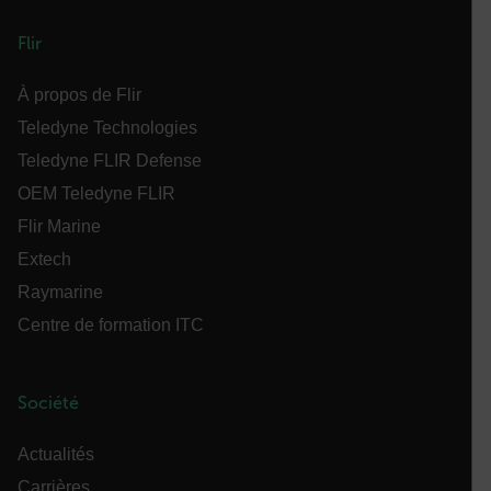
__epiXSRF
Flir
À propos de Flir
Teledyne Technologies
OpenIdConnect.nonce.
[abcdefghijklmnopqrstuvwxyzABCDEFGHIJKLMNOPQRSTUVWXYZ0
Teledyne FLIR Defense
OEM Teledyne FLIR
Asset_Gate_Form_[abcdefghijklmnopqrstuvwxyzABCDEFGHIJK
{1-60}
Flir Marine
Extech
Language
Raymarine
Centre de formation ITC
Société
Actualités
customer_id
Carrières