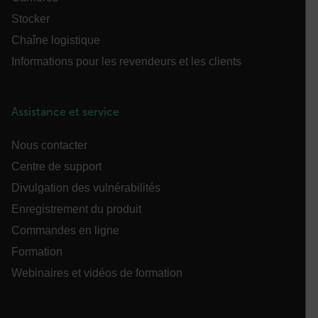
Stocker
Chaîne logistique
.AspNetCore.Correlation.[-
abcdefghijklmnopqrstuvwxyzABCDEFGHIJKLMNOPQRSTUVWXYZ_0
Informations pour les revendeurs et les clients
Assistance et service
.AspNetCore.OpenIdConnect.Nonce.[-
abcdefghijklmnopqrstuvwxyzABCDEFGHIJKLMNOPQRSTUVWXYZ_0
Nous contacter
FPID
Centre de support
Divulgation des vulnérabilités
Enregistrement du produit
atgRecSessionId
Commandes en ligne
Formation
ARRAffinitySameSite
Webinaires et vidéos de formation