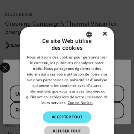
ÉTUDE DE CAS
Greening Campaign's Thermal Vision for
Energy-Efficient Homes in the UK
×
Ce site Web utilise
READ MORE
des cookies
ENGLISH
Nous utilisons des cookies pour personnaliser
GERMAN
Select your preferred country and language from the options 
le contenu, les publicités et analyser notre
trafic. Nous partageons également des
Confirm Location
CHOISIR UNE CAMÉRA
FRENCH
informations sur votre utilisation de notre site
Quelle est la caméra thermique portable
avec nos partenaires de publicité et d"analyse
SPANISH
qui peuvent les combiner avec d"autres
idéale pour vous ?
Available Locations
PORTUGUESE
informations que vous leur avez fournies ou
United States
qu"ils ont collectées lors de votre utilisation de
READ MORE
ITALIAN
leurs services.
Cookie Notice.
France
KOREAN
ACCEPTER TOUT
JAPANESE
NOTE TECHNIQUE
REFUSER TOUT
CHINESE