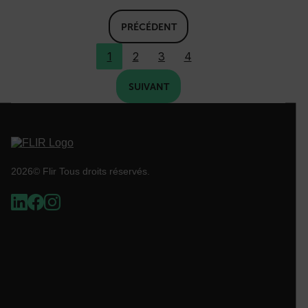
Nom
cart_products_oids
PRÉCÉDENT
cart_products_skus
1
2
3
4
cashrun_session_id
SUIVANT
cashrun_site_id
2026© Flir Tous droits réservés.
CS_FPC
Politique de confidentialité de Google
customizerChangeKey
sf_territory
x-ms-cpim-cache|[-abcdefghijklmnopqrstuvwxyz_0123456789]{20