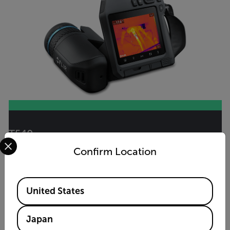
T540
Select your preferred country and language from the options 
業務用赤外線カメラ
Confirm Location
製品を見る
Available Locations
United States
Flir F&B製造ソリューションの活用
Japan