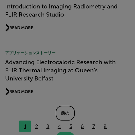
Introduction to Imaging Radiometry and
FLIR Research Studio
READ MORE
アプリケーションストーリー
Advancing Electrocaloric Research with
FLIR Thermal Imaging at Queen’s
University Belfast
READ MORE
前の
1
2
3
4
5
6
7
8