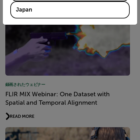
Japan
録画されたウェビナー
FLIR MIX Webinar: One Dataset with
Spatial and Temporal Alignment
READ MORE