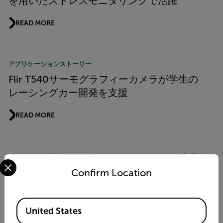
を用いたストレスモニタリングで活躍
READ MORE
アプリケーションストーリー
Flir T540サーモグラフィーカメラが学生の
レーシングカー開発を支援
READ MORE
見えない熱を可視化する：FLIRによる香港
Select your preferred country and language from the options 
理工大学の高性能NiTi合金研究支援
Confirm Location
READ MORE
Available Locations
United States