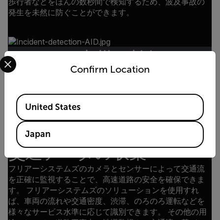
歩行者などをほんの数秒間で検知するため、波及事故の
発生を未然に防ぐことができます。
トンネル火災の検知
Select your preferred country and language from the options 
Confirm Location
フリアーシステムズの赤外線サーマルカメラを導入する
ことで、管理者は火災の早期検知が可能になります。 ト
ンネル火災の場合、赤外線サーマルカメラによって煙の
Available Locations
中を見通して加熱箇所を検知できるため、管理者の視認
United States
性が向上します。
Japan
交通データの収集
フリアーシステムズのカメラとセンサーによって交通流
を正確に監視することで、高速道路の安全を確保できま
す。 フリアーシステムズのソリューションを使用すれ
ば、車両の流れや交通密度、渋滞、のろのろ運転などを
様々なサービス水準に応じて識別できます。 その他の用