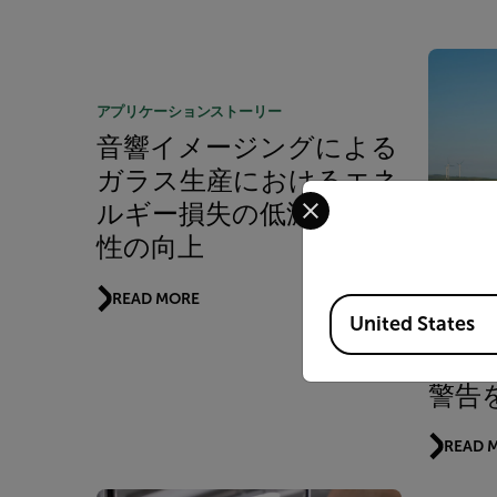
アプリケーションストーリー
音響イメージングによる
ガラス生産におけるエネ
Select your preferred co
ルギー損失の低減と安全
性の向上
音響
READ MORE
Available Locations
United States
力タ
ス故
警告
READ 