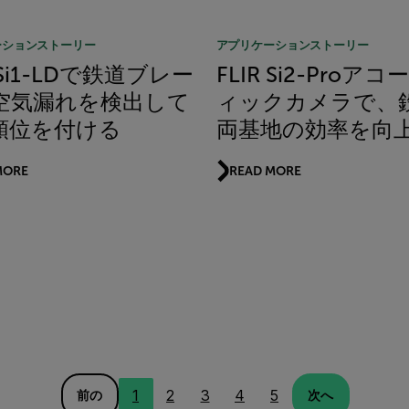
ーションストーリー
アプリケーションストーリー
R Si1-LDで鉄道ブレー
FLIR Si2-Proア
空気漏れを検出して
ィックカメラで、
順位を付ける
両基地の効率を向
MORE
READ MORE
1
2
3
4
5
前の
次へ