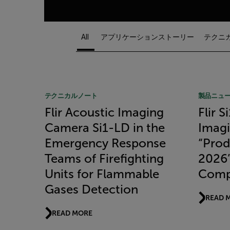
All
アプリケーションストーリー
テクニ
Article Listing
テクニカルノート
製品ニュ
Flir Acoustic Imaging
Flir 
Camera Si1-LD in the
Imag
Emergency Response
“Prod
Teams of Firefighting
2026
Units for Flammable
Comp
Gases Detection
READ 
READ MORE