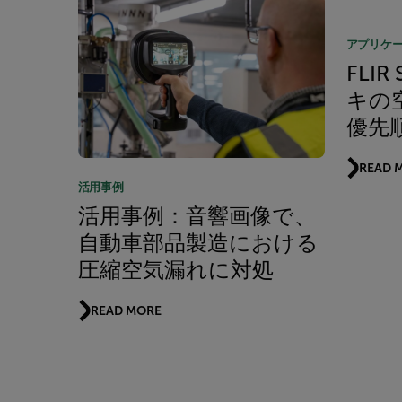
アプリケ
FLI
キの
優先
READ 
活用事例
活用事例：音響画像で、
自動車部品製造における
圧縮空気漏れに対処
READ MORE