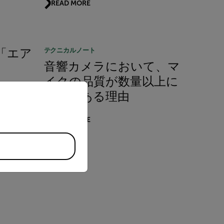
READ MORE
テクニカルノート
「エア
音響カメラにおいて、マ
イクの品質が数量以上に
priate version of our website.
重要である理由
READ MORE