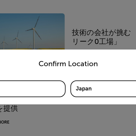
技術の会社が挑む 
リーク0工場」
untry and language from the options below to access the appro
READ MORE
Confirm Location
イメージングは、風
Japan
ービンのギアボック
障を防ぐための早期
を提供
MORE