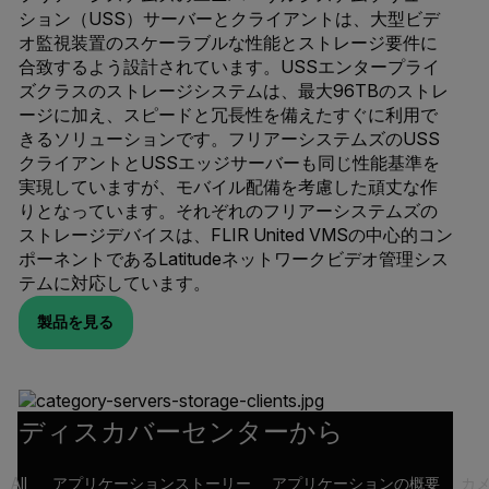
ション（USS）サーバーとクライアントは、大型ビデ
オ監視装置のスケーラブルな性能とストレージ要件に
合致するよう設計されています。USSエンタープライ
ズクラスのストレージシステムは、最大96TBのストレ
ージに加え、スピードと冗長性を備えたすぐに利用で
きるソリューションです。フリアーシステムズのUSS
クライアントとUSSエッジサーバーも同じ性能基準を
実現していますが、モバイル配備を考慮した頑丈な作
りとなっています。それぞれのフリアーシステムズの
ストレージデバイスは、FLIR United VMSの中心的コン
ポーネントであるLatitudeネットワークビデオ管理シス
テムに対応しています。
製品を見る
ディスカバーセンターから
All
アプリケーションストーリー
アプリケーションの概要
カ