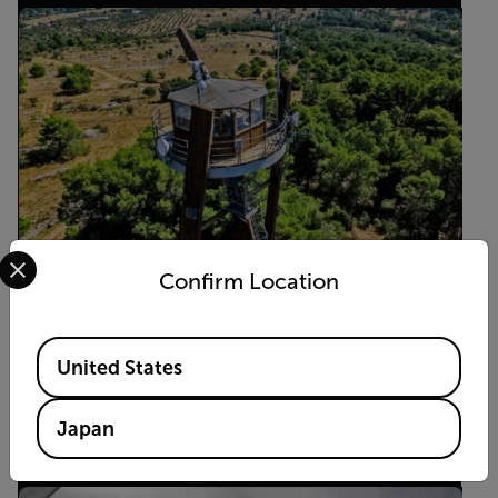
Select your preferred country and language from the options 
Confirm Location
アプリケーションストーリー
Available Locations
United States
Early Fire Detection for Tough Outdoor
Environments
Japan
READ MORE