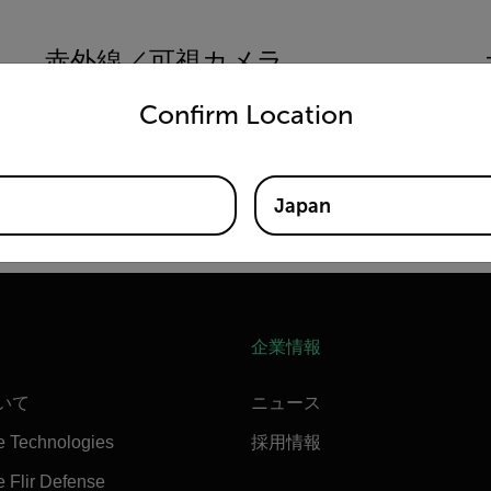
赤外線／可視カメラ
untry and language from the options below to access the appro
Confirm Location
Japan
企業情報
ついて
ニュース
e Technologies
採用情報
 Flir Defense