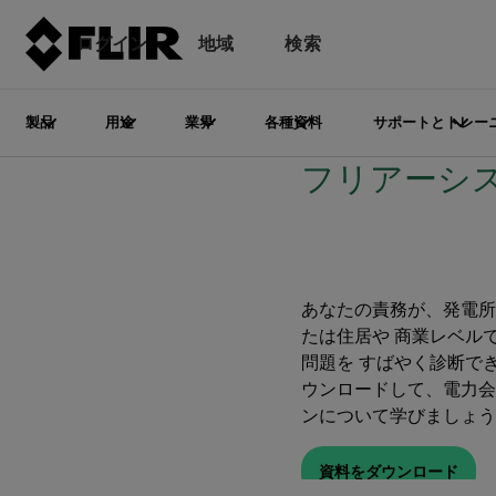
ログイン
地域
検索
製品
用途
業界
各種資料
サポートとトレー
フリアーシ
あなたの責務が、発電所
たは住居や 商業レベル
問題を すばやく診断で
ウンロードして、電力会
ンについて学びましょう
資料をダウンロード