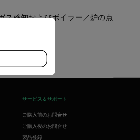
ガス検知およびボイラー／炉の点
priate version of our website.
検
サービス＆サポート
ご購入前のお問合せ
ご購入後のお問合せ
製品登録