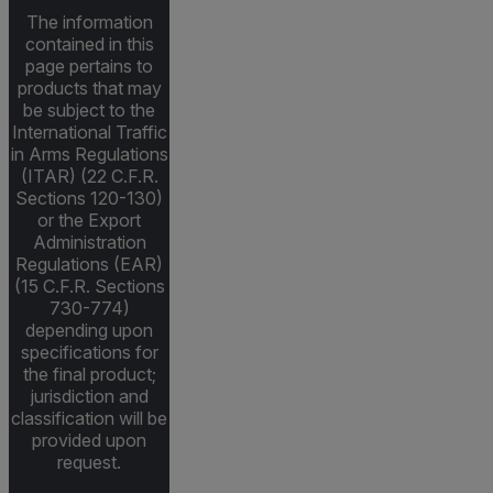
The information
contained in this
page pertains to
products that may
be subject to the
International Traffic
in Arms Regulations
(ITAR) (22 C.F.R.
Sections 120-130)
or the Export
Administration
Regulations (EAR)
(15 C.F.R. Sections
730-774)
depending upon
specifications for
the final product;
jurisdiction and
classification will be
provided upon
request.