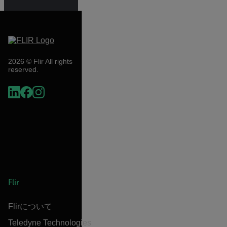
2026 © Flir All rights
reserved.
Flir
Flirについて
Teledyne Technologies