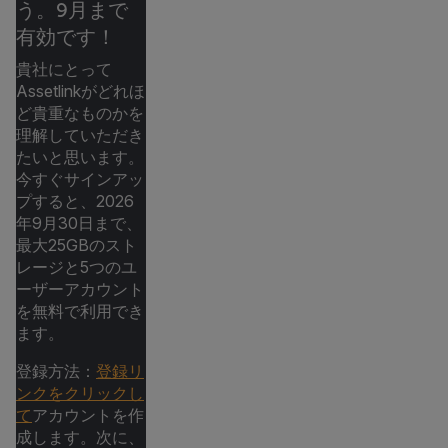
う。9月まで
有効です！
貴社にとって
Assetlinkがどれほ
ど貴重なものかを
理解していただき
たいと思います。
今すぐサインアッ
プすると、2026
年9月30日まで、
最大25GBのスト
レージと5つのユ
ーザーアカウント
を無料で利用でき
ます。
登録方法：
登録リ
ンクをクリックし
て
アカウントを作
成します。次に、