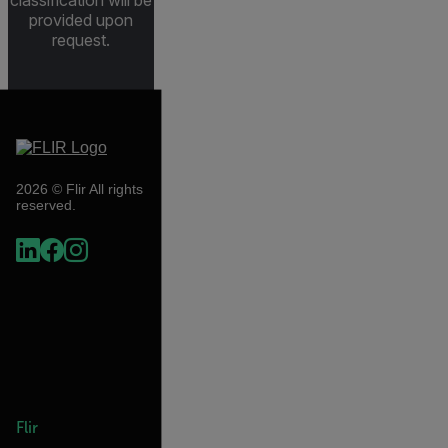
classification will be
provided upon
request.
2026 © Flir All rights
reserved.
Flir