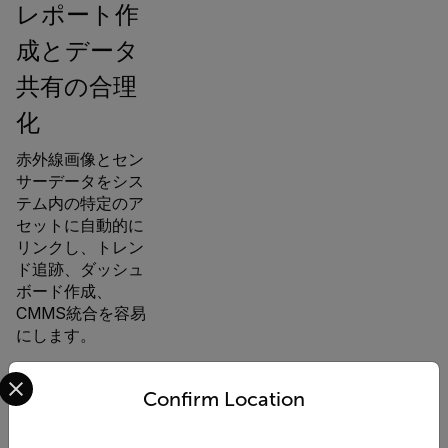
レポート作
成とデータ
共有の合理
化
赤外線画像とセン
サーデータをシス
テム内の特定のア
セットに自動的に
リンクし、トレン
ド追跡、ダッシュ
ボード作成、
CMMS統合を容易
にします。
Select your preferred country and language from the options 
Confirm Location