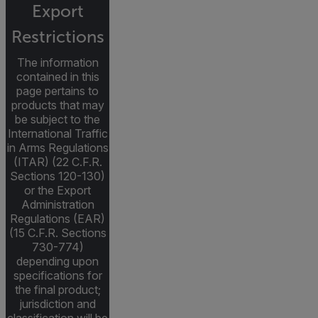
Export
Restrictions
The information
contained in this
page pertains to
products that may
be subject to the
International Traffic
in Arms Regulations
(ITAR) (22 C.F.R.
Sections 120-130)
or the Export
Administration
Regulations (EAR)
(15 C.F.R. Sections
730-774)
depending upon
specifications for
the final product;
jurisdiction and