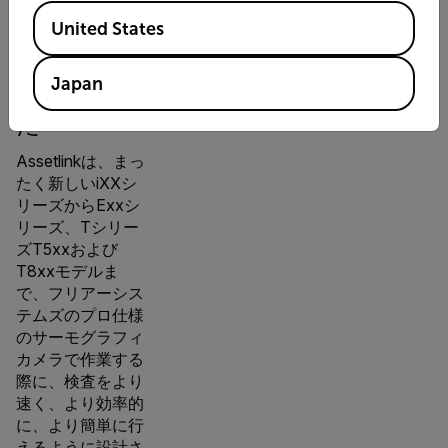
Available Locations
ツールで作
United States
業する準備
Japan
ができまし
た
Assetlinkは、まっ
たく新しいiXXシ
リーズからExxシ
リーズ、Tシリー
ズT5xxおよび
T8xxモデルま
で、フリアーシス
テムズのプロ仕様
のサーモグラフィ
カメラで作業する
際に、検査をより
速く、より効率的
に、より簡単に行
えるように設計さ