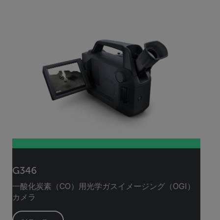
G346
一酸化炭素（CO）用光学ガスイメージング（OGI）
カメラ