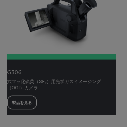
G306
六フッ化硫黄（SF₆）用光学ガスイメージング
（OGI）カメラ
製品を見る