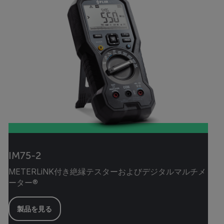
IM75-2
METERLiNK付き絶縁テスターおよびデジタルマルチメ
ーター®
製品を見る