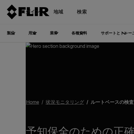
ログイン
地域
検索
製品
用途
業界
各種資料
サポートとトレー
Home
状況モニタリング
ルートベースの検査
予知保全のための正