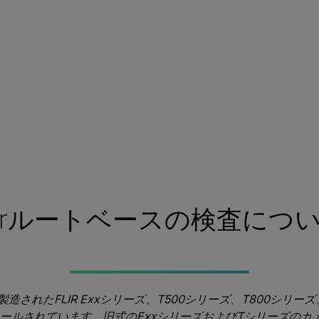
lirルートベースの検査につ
に製造されたFLIR Exxシリーズ、T500シリーズ、T800シリー
ールされています。旧式のExxシリーズおよびTシリーズのカ