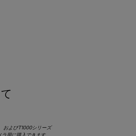
いて
ズ、およびT1000シリーズ
メラ用に購入できます。