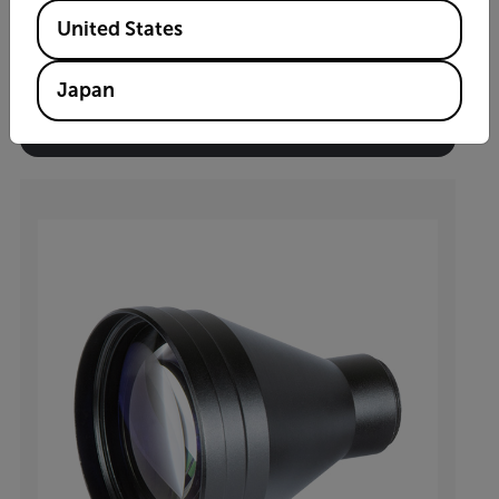
Available Locations
3x Afocal Lens Kit (includes 2 lenses)
United States
Japan
製品を見る