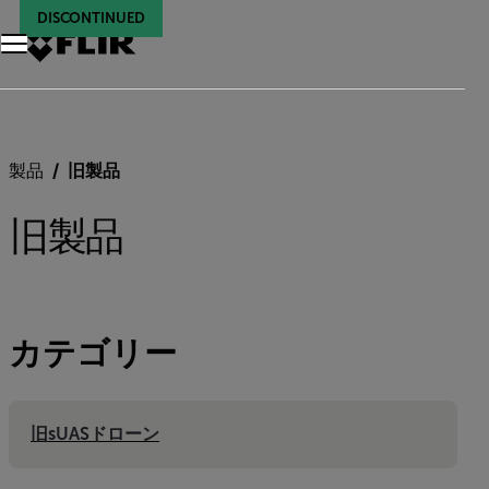
DISCONTINUED
DISCONTINUED
DISCONTINUED
DISCONTINUED
DISCONTINUED
DISCONTINUED
DISCONTINUED
DISCONTINUED
DISCONTINUED
DISCONTINUED
DISCONTINUED
製品
旧製品
旧製品
カテゴリー
旧sUASドローン