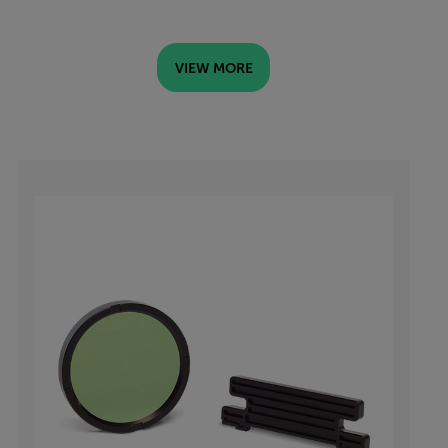
3 additional categories available
VIEW MORE
Categories listing