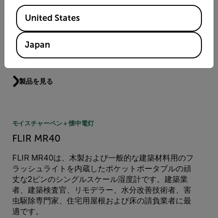
軽量のハンドヘルド型FLIR TGシリーズ赤外線サーマ
Available Locations
ルカメラは、機器の問題を診断し、潜在的な障害点
United States
を発見するのに役立ちます。問題に気付いたら、問
題が修正されたことを確認する、Submiterbeforeお
Japan
よびAfter−(*の熱画像を記録することで、顧客満足度
を確保できます。
製品を見る
モイスチャーペン + 懐中電灯
FLIR MR40
FLIR MR40は、木製および一般的な建築材料用のフ
ラッシュライトを内蔵したポケットポータブルの頑
丈な2ピンのシングルスケール湿度計です。建築業
者、建築検査官、リモデラー、水分改善技術者、害
虫駆除専門家、住宅用屋根および床の請負業者に最
適です。