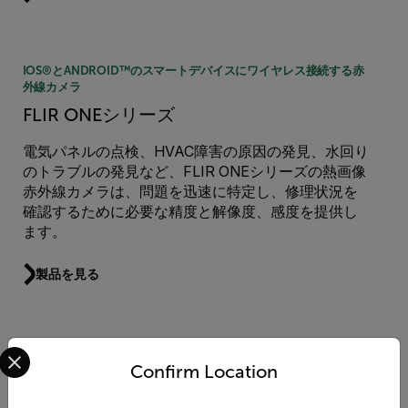
IOS®とANDROID™のスマートデバイスにワイヤレス接続する赤
外線カメラ
FLIR ONEシリーズ
電気パネルの点検、HVAC障害の原因の発見、水回り
のトラブルの発見など、FLIR ONEシリーズの熱画像
赤外線カメラは、問題を迅速に特定し、修理状況を
確認するために必要な精度と解像度、感度を提供し
ます。
製品を見る
Select your preferred country and language from the options 
ハンドヘルド赤外線カメラ
Confirm Location
TGシリーズ