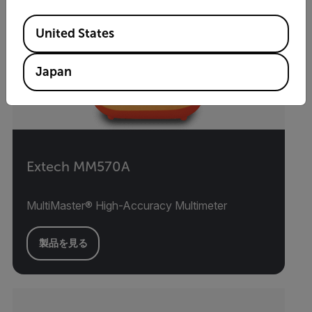
Available Locations
United States
Japan
Extech MM570A
MultiMaster® High-Accuracy Multimeter
製品を見る