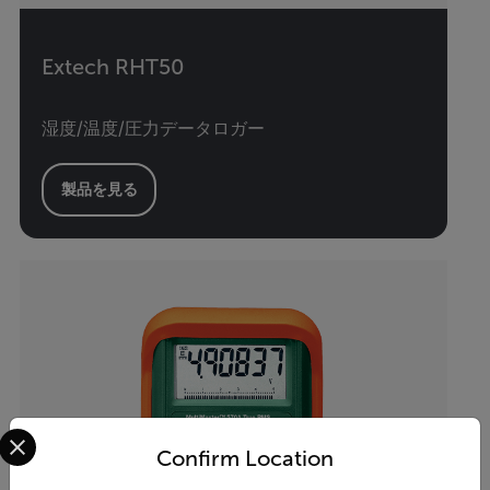
Extech RHT50
湿度/温度/圧力データロガー
製品を見る
Select your preferred country and language from the options 
Confirm Location