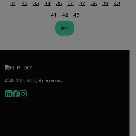
31
32
33
34
35
36
37
38
39
40
41
42
43
次へ
2026 © Flir All rights reserved.