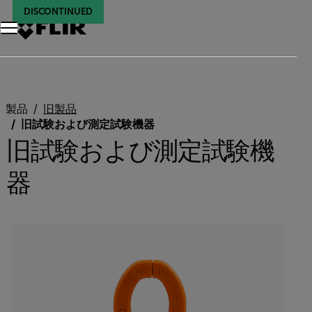
DISCONTINUED
DISCONTINUED
DISCONTINUED
DISCONTINUED
DISCONTINUED
DISCONTINUED
DISCONTINUED
DISCONTINUED
DISCONTINUED
DISCONTINUED
DISCONTINUED
DISCONTINUED
製品
旧製品
旧試験および測定試験機器
旧試験および測定試験機
器
Categories listing