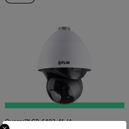
Quasar™ CP-6402-41-IA
Select your preferred country and language from the options 