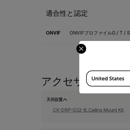
適合性と認定
ONVIF
ONVIFプロファイルG / T / S 
Select your preferred co
Available Locations
アクセサリー
United States
天井設置
CX-DRP-G32-B_Ceiling Mount Kit