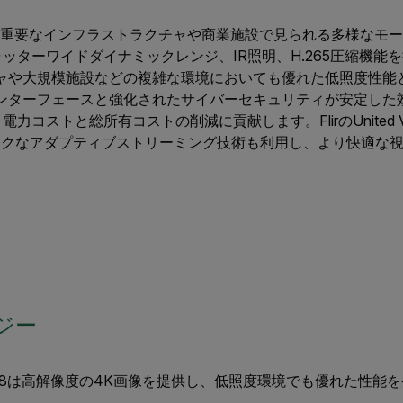
i-Domeは、重要なインフラストラクチャや商業施設で見られる多様な
ッターワイドダイナミックレンジ、IR照明、H.265圧縮機能
ャや大規模施設などの複雑な環境においても優れた低照度性能
インターフェースと強化されたサイバーセキュリティが安定した
力コストと総所有コストの削減に貢献します。FlirのUnited
ークなアダプティブストリーミング技術も利用し、より快適な
ジー
-3508は高解像度の4K画像を提供し、低照度環境でも優れた性能