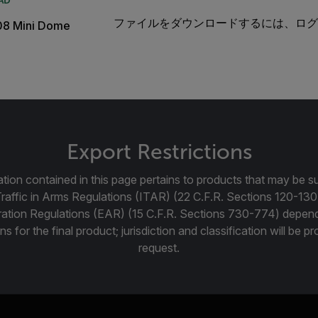
AD
ファイルをダウンロードするには、ログ
08 Mini Dome
Export Restrictions
tion contained in this page pertains to products that may be su
Traffic in Arms Regulations (ITAR) (22 C.F.R. Sections 120-130
ration Regulations (EAR) (15 C.F.R. Sections 730-774) depen
ns for the final product; jurisdiction and classification will be 
request.