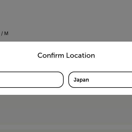
/ M
untry and language from the options below to access the appro
Confirm Location
Japan