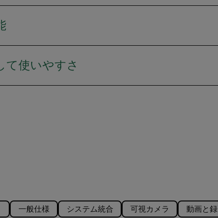
能
して使いやすさ
ィ
一般仕様
システム統合
可視カメラ
動画と録