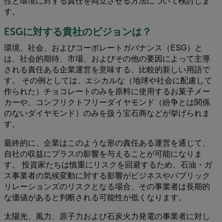
性と環境に対する責任を両立させる方法について検討しま
す。
ESGに対する貴社のビジョンは？
環境、社会、およびコーポレートガバナンス（ESG）と
は、社会的期待、市場、およびその他の要因によって主導
される責任ある企業運営を意味する、比較的新しい用語で
す。 その例としては、エシカルな（地球や社会に配慮して
作られた）チョコレートのみを原料に使用するお菓子メー
カーや、コンフリクトフリーダイヤモンド（紛争とは関係
のないダイヤモンド）のみを扱う宝石商などが挙げられま
す。
最終的に、企業はこのような形の責任ある運営を通じて、
自社の収益にプラスの影響を与えることが可能になりま
す。 投資家たちは慎重にリスクを回避するため、石油・ガ
ス事業者の気候変動に対する影響がビジネスやパブリック
リレーションズのリスクとなる場合、その事業者は長期的
な価値があると判断される可能性が低くなります。
太陽光、風力、原子力および石炭火力発電の事業者に対し