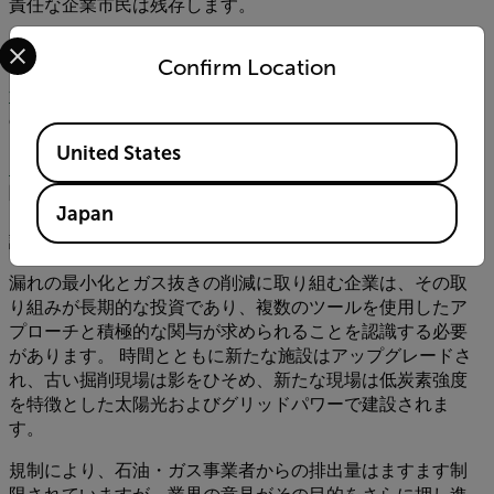
責任な企業市民は残存します。
Select your preferred country and language from the options 
たとえば、環境防衛基金（EDF）は固定翼機を使って低空
Confirm Location
で公有地を調査する活動に加えて、2022年には
排出を検知
する衛星
を打ち上げる計画をしています。 多くの場合、こ
のような機関の調査結果はオンラインで一般公開されてお
Available Locations
り、たとえばパーミアン盆地や関連する
メタン排出のマッ
United States
プなどがあります。
この技術は大規模な排出源を強調する
際には効果的ですが、漏れの発生源を実際に特定する場合
Japan
には、トップダウン式インベントリのアプローチと同様の
課題に直面します。
漏れの最小化とガス抜きの削減に取り組む企業は、その取
り組みが長期的な投資であり、複数のツールを使用したア
プローチと積極的な関与が求められることを認識する必要
があります。 時間とともに新たな施設はアップグレードさ
れ、古い掘削現場は影をひそめ、新たな現場は低炭素強度
を特徴とした太陽光およびグリッドパワーで建設されま
す。
規制により、石油・ガス事業者からの排出量はますます制
限されていますが、業界の意見がその目的をさらに押し進