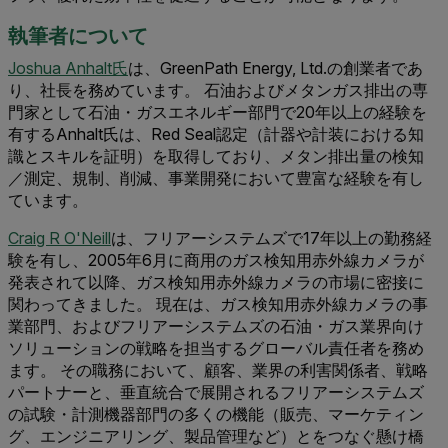
執筆者について
Joshua Anhalt氏
は、GreenPath Energy, Ltd.の創業者であ
り、社長を務めています。 石油およびメタンガス排出の専
門家として石油・ガスエネルギー部門で20年以上の経験を
有するAnhalt氏は、Red Seal認定（計器や計装における知
識とスキルを証明）を取得しており、メタン排出量の検知
／測定、規制、削減、事業開発において豊富な経験を有し
ています。
Craig R O'Neill
は、フリアーシステムズで17年以上の勤務経
験を有し、2005年6月に商用のガス検知用赤外線カメラが
発表されて以降、ガス検知用赤外線カメラの市場に密接に
関わってきました。 現在は、ガス検知用赤外線カメラの事
業部門、およびフリアーシステムズの石油・ガス業界向け
ソリューションの戦略を担当するグローバル責任者を務め
ます。 その職務において、顧客、業界の利害関係者、戦略
パートナーと、垂直統合で展開されるフリアーシステムズ
の試験・計測機器部門の多くの機能（販売、マーケティン
グ、エンジニアリング、製品管理など）とをつなぐ懸け橋