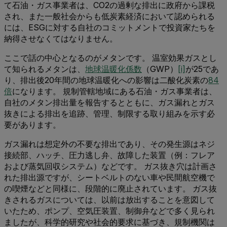
て石油・ガス事業者は、CO2の過剰な排出に政府から課税
され、また一般社会からも低炭素経済において認められる
には、ESGに対する自社のコミットメントで投資家たちを
納得させなくてはなりません。
ここで話の中心となるのがメタンです。 温室効果ガスとし
て知られるメタンは、
地球温暖化係数
（GWP）
[i]
が25であ
り、排出後20年間の地球温暖化への影響は二酸化炭素の
84
倍
になります。 規制管轄地域にある石油・ガス事業者は、
自社のメタン排出量を報告するとともに、ガス漏れとガス
抜きによる排出を追跡、管理、制限する取り組みを示す必
要があります。
ガス漏れは想定外の不要な排出であり、その発生源はネジ
接続部、ハッチ、圧力逃し弁、故障した装置（例：フレア
および蒸気回収システム）などです。 ガス抜き穴は計画さ
れた排出源ですが、シートベルトのない車や民間航空機で
の喫煙などと同様に、段階的に廃止されています。 ガス抜
きされるガスについては、以前は放出することを意図して
いたため、ポンプ、空気圧装置、制御弁などで多く見られ
ましたが、科学的研究や社会的要求に基づき、規制機関は