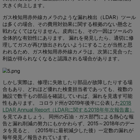
大きく向上します。
ガス検知用赤外線カメラのような漏れ検出（LDAR）ツール
は多くの場合、その費用対効果に関する根拠のない懸念と
戦わなくてはなりません。皮肉にも、その一因はツールの
全体的な有効性にあります。 漏れを発見したら、適切に修
理してガスが再び放出されないようにすることが当然と思
われるため、ガス検知用赤外線カメラは、次第に見合った
利益が得られなくなると認識される場合があります。
しかし実際は、修理に失敗したり部品が故障したりする場
合もあり、どれほど優れた検査担当者であっても、複数の
施設で数千もの部品を確認していれば、漏れを見逃す可能
性もあります。 コロラド州が2019年後半に公表した
2018
LDAR Annual Report（LDARに関する2018年年次報告書）
を見てみましょう。 同州の石油・ガス部門による熱心な報
告と漏れ削減の努力にもかかわらず、2015～2018年のデー
タを見ると、（2015年に最初減少した後）一定数の漏れが
毎年発見／報告されています。