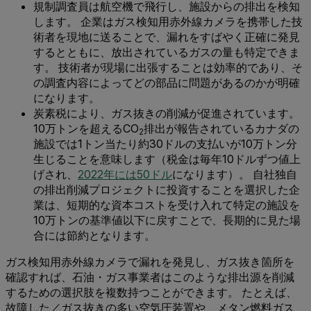
規制調査員は航空機で飛行し、施設からの排出を検知
します。 企業はガス検知用赤外線カメラを携帯した技
術者を現地に送ることで、漏れをすばやく正確に発見
するとともに、放出されているガスの量も特定できま
す。 技術者が現場に出張することは効率的であり、そ
の調査内容によってどの部品に問題があるのかが明確
になります。
炭素税により、ガス抜きの削減が促進されています。
10万トンを超えるCO
排出が報告されているカナダの
2
施設では1トン当たり約30ドルの支払いが10万トン分
生じることを意味します（税金は毎年10ドルずつ値上
げされ、
2022年には50ドル
になります）。 自社独自
の排出削減プロジェクトに投資することを選択した企
業は、短期的な資本コストを受け入れて特定の施設を
10万トンの基準値以下に戻すことで、長期的に見た場
合には節約となります。
ガス検知用赤外線カメラで漏れを発見し、ガス抜き箇所を
確認すれば、石油・ガス事業者はこのような排出源を削減
するための選択肢を複数持つことができます。 たとえば、
故障した／ガス抜きの多い空気圧装置や、メタン燃料ガス