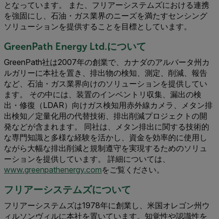
となっています。 また、フリアーシステムズにおける連携
を強固にし、石油・ガス業界のニーズを満たすセンシング
ソリューションを提供することを目標としています。
GreenPath Energy Ltd.について
GreenPath社は2007年の創業で、カナダのアルバータ州カ
ルガリーに本社を置き、排出物の検知、測定、削減、報告
など、石油・ガス業界向けのソリューションを提供してい
ます。 その中には、装置のインベントリ収集、漏出の検
出・修復（LDAR）向けガス検知用赤外線カメラ、メタン排
出検知／定量化用の代替技術、排出削減プロジェクトの開
発などが含まれます。 同社は、メタン排出に関する技術的
な専門知識と多様な経験を活かし、資金を効率的に使用し
ながら大幅な排出削減と規制遵守を実現するためのソリュ
ーションを提供しています。 詳細については、
www.greenpathenergy.com
をご覧ください。
フリアーシステムズについて
フリアーシステムズは1978年に創業し、米国オレゴン州ウ
ィルソンヴィルに本社を置いています。知覚性や認識性を