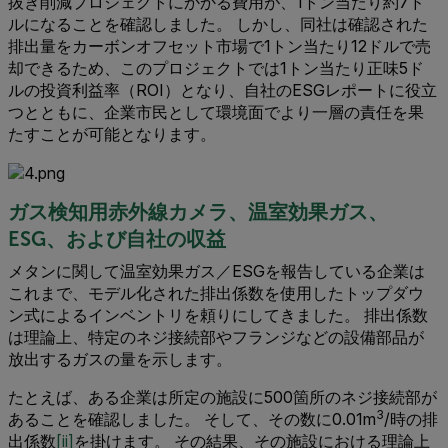
抜き削減プロジェクトにかかる費用が、1トン当たり約7ド
ルになることを確認しました。 しかし、同社は確認された
排出量をカーボンオフセット市場で1トン当たり12ドルで売
却できるため、このプロジェクトでは1トン当たり正味5ド
ルの投資利益率（ROI）となり、自社のESGレポートに役立
つとともに、企業市民として環境面でより一層の責任を果
たすことが可能となります。
ガス検知用赤外線カメラ、温室効果ガス、
ESG、および自社の収益
メタンに関して温室効果ガス／ESGを報告している企業は
これまで、モデル化された排出係数を使用したトップダウ
ン式によるインベントリを頼りにしてきました。 排出係数
は理論上、特定のネジ接続部やフランジなどの設備部品が
放出するガスの量を示します。
たとえば、ある企業は所定の施設に500箇所のネジ接続部が
3
あることを確認しました。 そして、その数に0.01m
/時の排
出係数
[ii]
を掛けます。 その結果、その施設における理論上