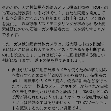
そのため、ガス検知用赤外線カメラは投資利益率（ROI）の
迅速な先行投資になるだけでなく、新たな問題を発見して
排出を定量化することで数年または数十年にわたって価値
を提供し、温室効果ガスのモニタリングが求められる低炭
素経済において石油・ガス事業者のニーズを満たすことが
できます。
また、ガス検知用赤外線カメラは、最大限に排出を削減す
るにはどこに資金投入するのがベストであるかを判断する
のにも役立ちます。これはビジネスに直接影響する難しい
判断になります。 以下の例を見てみましょう。
自社がガス検知用赤外線カメラを使うための取り組み
を実行するために年間200万ドルを費やし、技術者の
雇用、運搬車やカメラの購入、物流の計画などを行っ
たとします。 株主やステークホルダーからそれが自社
の将来を見据えた取り組みと認識され、1500万ドルの
投資が得られたらどうでしょうか？ ガス検知用赤外線
カメラは特効薬ではありませんが、自社のツールキッ
トを拡張するのに欠かせない資産です。