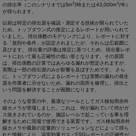
3
3
の排出率（このシナリオでは5m
/時または43,000m
/年）
が得られます。
以前は特定の排出源を確認・測定する技術が限られていた
ため、トップダウン式の推定によるレポートが用いられて
いました。 排出係数のモデリングにより、レポートに対す
る「規則や条件」が設定されましたが、それらは広範囲に
及びます。 排出量の評価は推定に基づくため、排出量レポ
ートにおいて最も正確性の低い形となります。その原因
は、排出係数の計算ではあらゆる漏れが想定されますが、
実際は一部の排出源のみが影響を及ぼすためです。 さら
に、トップダウン式によるレポートでは実際の漏れの発生
源を作業者に示せないため、漏れの箇所を修理し、排出と
いう問題を解決することが困難になります。
そのような背景の中、最適なツールとしてガス検知用赤外
線カメラが登場しました。これは、何が漏れていて何がガ
ス抜きされているのか、施設レベルで起こっている事を理
解するために現場で使用できる装置です。 ガス検知用赤外
線カメラや最新の定量的ソリューションなどによって得ら
れた情報により、温室効果ガス／ESGレポートの正確性が