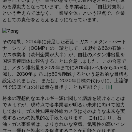
める原動力となっています。 各事業者は、「自社対規制」
という考え方ではなく、「業界全体」という視点で、企業
としての責任をとらえるようになっています。
その結果、2014年に発足した石油・ガス・メタン・パート
ナーシップ（OGMP）の一環として、加盟する62の石油・
ガス事業者（欧州企業が大半）が、自社のメタン排出量を
国連関連団体に報告することに合意しました。 この合意で
は、メタン排出量を2025年までに2015年レベルから45％削
減し、2030年までには60％削減するという意欲的な目標も
設定されました。 または、2030年目標の代わりに、上流部
門でほぼゼロの排出量を目指すことも可能です。
[iii]
将来の理想的なエネルギー源に関して議論を続けることは
できますが、現時点で各事業者が明るい未来に向けて協力
しており、ガス検知用赤外線カメラはそのような未来を実
現するための効果的な手段となります。 これにより、石
油・ガス事業者は、よりきれいな空気、気密性の高いイン
フラ、優れた効率性を促進することが可能となります。