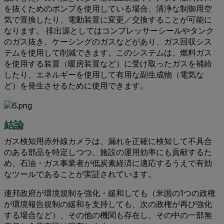
を抜くためのポンプを使用している場合、清浄な制御用空
気で置換したり、電動装置に変更／交換することが可能に
なります。 排出源としてはコンプレッサーシールやタンク
のガス抜き、ケーシングのガスなどがあり、ガス回収シス
テムを使用して削減できます。このシステムは、燃料ガス
を使用する装置（暖房装置など）に受け取ったガスを補給
したり、エネルギーを使用して有用な副生成物（電気な
ど）を発生させるために使用できます。
結論
ガス検知用赤外線カメラは、漏れを正確に検知して不具合
のある部品を特定しつつ、施設の運用効率にも貢献するた
め、石油・ガス事業者が低炭素経済に適応するうえで有効
なツールであることが実証されています。
連邦政府が環境規制を強化・緩和しても（米国の1つの政権
が環境報告規制の緩和を支持しても、次の政権が再び強化
する場合など）、その他の機関も存在し、その中の一部無