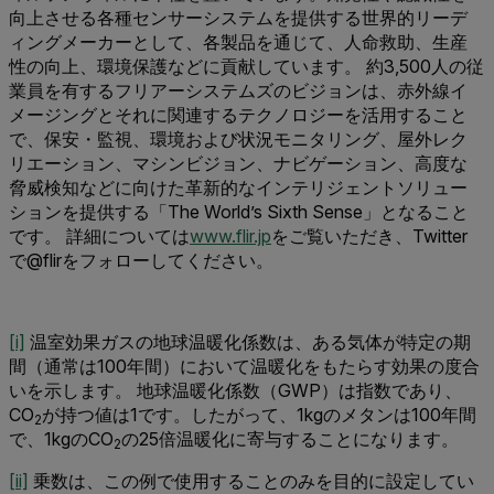
向上させる各種センサーシステムを提供する世界的リーデ
ィングメーカーとして、各製品を通じて、人命救助、生産
性の向上、環境保護などに貢献しています。 約3,500人の従
業員を有するフリアーシステムズのビジョンは、赤外線イ
メージングとそれに関連するテクノロジーを活用すること
で、保安・監視、環境および状況モニタリング、屋外レク
リエーション、マシンビジョン、ナビゲーション、高度な
脅威検知などに向けた革新的なインテリジェントソリュー
ションを提供する「The World’s Sixth Sense」となること
です。 詳細については
www.flir.jp
をご覧いただき、Twitter
で@flirをフォローしてください。
[i]
温室効果ガスの地球温暖化係数は、ある気体が特定の期
間（通常は100年間）において温暖化をもたらす効果の度合
いを示します。 地球温暖化係数（GWP）は指数であり、
CO
が持つ値は1です。したがって、1kgのメタンは100年間
2
で、1kgのCO
の25倍温暖化に寄与することになります。
2
[ii]
乗数は、この例で使用することのみを目的に設定してい