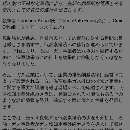
排出物の正確な定量化により、施設の効率的な運用と企業
市民としての責任の遂行を促進します。
執筆者：Joshua Anhalt氏（GreenPath Energy社）、Craig
O’Neill（フリアーシステムズ）
規制強化が進み、企業市民としての責任に対する世間の目
は厳しさを増す中、低炭素経済への移行が進められていま
す。それにより、石油・ガス事業者は競争力を維持するた
めに、温室効果ガスの排出を効果的に抑制しなくてはなら
なくなりました。
石油・ガス産業において、企業の排出削減基準は経営陣に
よって設定される一方、温室効果ガス排出の検知と定量化
に関する重要な詳細情報は現場レベルで確認されます。 ガ
ス検知用赤外線カメラは、見過ごされる可能性もあるその
ような詳細情報を発見・確認する際に優れた性能を発揮し
ます。
ここでは、絶えず変化する低炭素経済の状況を分析し、石
油・ガス事業者がガス検知用赤外線カメラを導入して収益