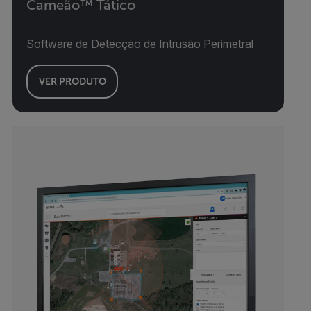
Cameão™ Tático
Software de Detecção de Intrusão Perimetral
VER PRODUTO