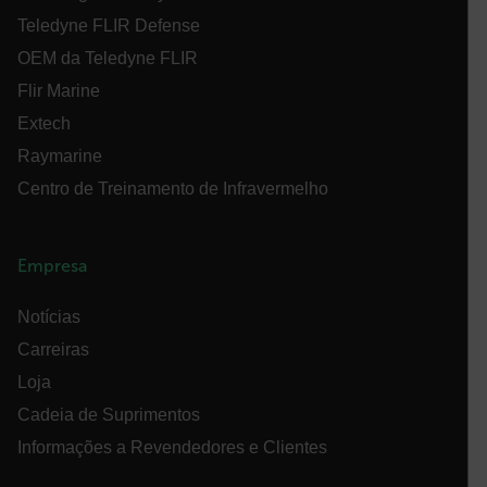
Teledyne FLIR Defense
OEM da Teledyne FLIR
xdVisitorId
Flir Marine
Extech
Raymarine
Centro de Treinamento de Infravermelho
Provedor /
Nome
Validade
Descri
Domínio
Provedor /
Nome
Validade
Domínio
Empresa
psCurrentState
cart.flir.com
Sessão
Este co
Nome
usado 
_hjIncludedInPageviewSample
2
Hotjar Ltd
armaze
minutos
cart.flir.com
preferê
Notícias
AEC
config
usuário
Carreiras
garant
suas se
Loja
escolh
lembra
Cadeia de Suprimentos
visitas
subseq
Informações a Revendedores e Clientes
para u
experi
air360_app
cart.flir.com
Sessão
person