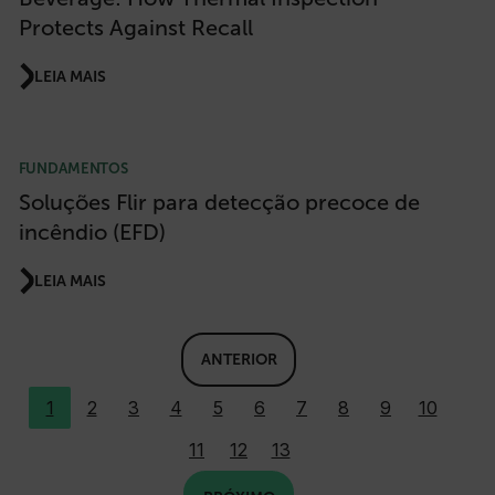
Protects Against Recall
LEIA MAIS
__cf_bm
FUNDAMENTOS
atgRecSessionId
Soluções Flir para detecção precoce de
incêndio (EFD)
atgRecVisitorId
LEIA MAIS
UserGlobalization
ANTERIOR
1
2
3
4
5
6
7
8
9
10
11
12
13
X-Oracle-BMC-LBS-Route