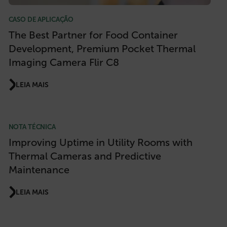
CS_FPC
CASO DE APLICAÇÃO
Política de Privacidade do Google
The Best Partner for Food Container
customizerChangeKey
Development, Premium Pocket Thermal
Imaging Camera Flir C8
sf_territory
x-ms-cpim-cache|[-abcdefghijklmnopqrstuvwxyz_0123456789]{20
LEIA MAIS
__epiXSRF
NOTA TÉCNICA
Improving Uptime in Utility Rooms with
OpenIdConnect.nonce.
Thermal Cameras and Predictive
[abcdefghijklmnopqrstuvwxyzABCDEFGHIJKLMNOPQRSTUVWXYZ0
Maintenance
Asset_Gate_Form_[abcdefghijklmnopqrstuvwxyzABCDEFGHIJK
{1-60}
LEIA MAIS
Language