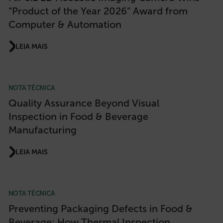
atgRecSessionId
“Product of the Year 2026” Award from
Computer & Automation
ARRAffinitySameSite
LEIA MAIS
E3SessionID
NOTA TÉCNICA
Quality Assurance Beyond Visual
Inspection in Food & Beverage
tdfdomain
Manufacturing
.AspNetCore.Antiforgery.VyLW6ORzMgk
LEIA MAIS
NOTA TÉCNICA
Preventing Packaging Defects in Food &
FPLC
Beverage: How Thermal Inspection