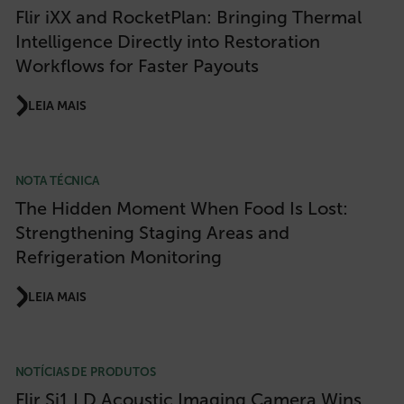
Flir iXX and RocketPlan: Bringing Thermal
Intelligence Directly into Restoration
Workflows for Faster Payouts
LEIA MAIS
customer_id
NOTA TÉCNICA
.AspNetCore.Correlation.[-
abcdefghijklmnopqrstuvwxyzABCDEFGHIJKLMNOPQRSTUVWXYZ_0
The Hidden Moment When Food Is Lost:
Strengthening Staging Areas and
Refrigeration Monitoring
.AspNetCore.OpenIdConnect.Nonce.[-
LEIA MAIS
abcdefghijklmnopqrstuvwxyzABCDEFGHIJKLMNOPQRSTUVWXYZ_0
FPID
NOTÍCIAS DE PRODUTOS
Flir Si1 LD Acoustic Imaging Camera Wins