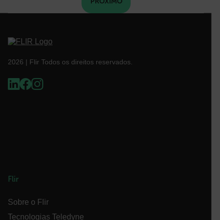
PRÓXIMO
EPiServer_Commerce_AnonymousId
2026 | Flir Todos os direitos reservados.
__cf_bm
tdflang
CookieScriptConsent
Flir
Sobre o Flir
Tecnologias Teledyne
__cf_bm