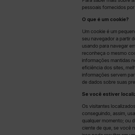
Para saber mais sobre as
pessoais fornecidos po
O que é um cookie?
Um cookie é um pequeno 
seu navegador a partir 
usando para navegar em 
reconheça o mesmo cooki
informações mantidas ne
eficiência dos sites, me
informações servem para
de dados sobre suas pref
Se você estiver local
Os visitantes localizad
conseguindo, assim, usa
qualquer momento; ou d
ciente de que, se você n