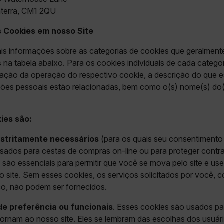
aterra, CM1 2QU
cart.flir.co
s Cookies em nosso Site
e Privacidade do Google
s informações sobre as categorias de cookies que geralment
 na tabela abaixo. Para os cookies individuais de cada catego
cart.flir.co
ação da operação do respectivo cookie, a descrição do que e
ações pessoais estão relacionadas, bem como o(s) nome(s) do(
cart.flir.co
ies são:
cart.flir.co
estritamente necessários
(para os quais seu consentimento 
fghijklmnopqrstuvwxyz_0123456789]{20-35}
.flirb2cpro
ados para cestas de compras on-line ou para proteger contra
 são essenciais para permitir que você se mova pelo site e us
.flir.com
o site. Sem esses cookies, os serviços solicitados por você,
co, não podem ser fornecidos.
de preferência ou funcionais
. Esses cookies são usados p
.flir.com
tornam ao nosso site. Eles se lembram das escolhas dos usuár
uvwxyzABCDEFGHIJKLMNOPQRSTUVWXYZ0123456789%]{40-70}