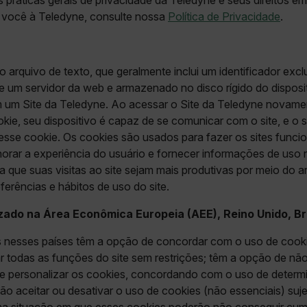
 práticas gerais de privacidade da Teledyne e seus direitos e
r você à Teledyne, consulte nossa
Política de Privacidade
.
arquivo de texto, que geralmente inclui um identificador excl
de um servidor da web e armazenado no disco rígido do disposi
um Site da Teledyne. Ao acessar o Site da Teledyne novamen
e, seu dispositivo é capaz de se comunicar com o site, e o si
sse cookie. Os cookies são usados para fazer os sites funci
lhorar a experiência do usuário e fornecer informações de uso 
 que suas visitas ao site sejam mais produtivas por meio do
erências e hábitos de uso do site.
izado na Área Econômica Europeia (AEE), Reino Unido, B
os nesses países têm a opção de concordar com o uso de cooki
r todas as funções do site sem restrições; têm a opção de nã
e personalizar os cookies, concordando com o uso de determi
ão aceitar ou desativar o uso de cookies (não essenciais) suj