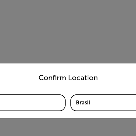
untry and language from the options below to access the appro
Confirm Location
Brasil