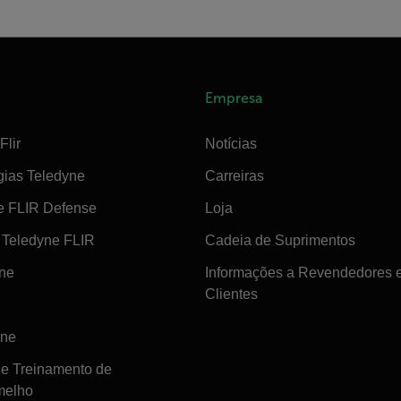
Empresa
Flir
Notícias
gias Teledyne
Carreiras
e FLIR Defense
Loja
Teledyne FLIR
Cadeia de Suprimentos
ine
Informações a Revendedores 
Clientes
ine
de Treinamento de
melho