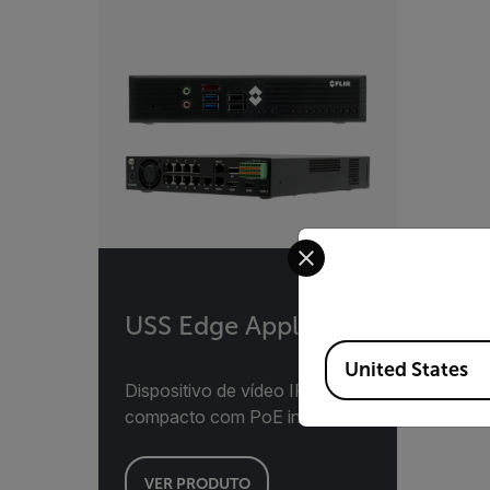
Select your preferred co
USS Edge Appliance
Available Locations
United States
Dispositivo de vídeo IP
compacto com PoE integrado
VER PRODUTO