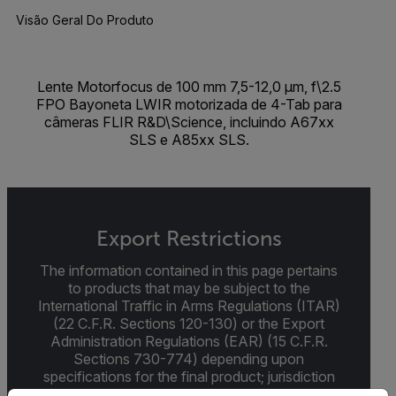
Visão Geral Do Produto
Lente Motorfocus de 100 mm 7,5-12,0 μm, f\2.5
FPO Bayoneta LWIR motorizada de 4-Tab para
câmeras FLIR R&D\Science, incluindo A67xx
SLS e A85xx SLS.
Export Restrictions
The information contained in this page pertains
to products that may be subject to the
International Traffic in Arms Regulations (ITAR)
(22 C.F.R. Sections 120-130) or the Export
Administration Regulations (EAR) (15 C.F.R.
Sections 730-774) depending upon
specifications for the final product; jurisdiction
and classification will be provided upon request.