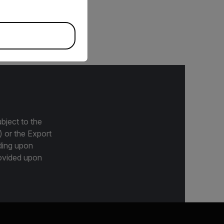
s FLIR R&D\Science,
85xx MWIR.
bject to the
) or the Export
ding upon
provided upon