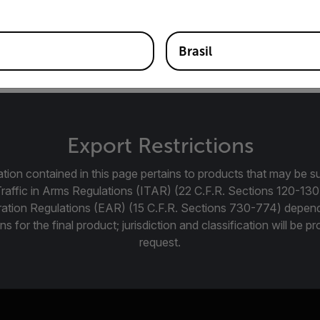
nte Baioneta Manual FPO de 3-5 µm f\2.5 MWIR para câmera
 A67xx MWIR, A85xx MWIR, X68xx MWIR, X69xx MWIR e X
Brasil
Export Restrictions
tion contained in this page pertains to products that may be su
Traffic in Arms Regulations (ITAR) (22 C.F.R. Sections 120-130
ration Regulations (EAR) (15 C.F.R. Sections 730-774) depen
ns for the final product; jurisdiction and classification will be 
request.