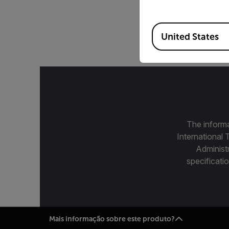
1x microscópio, Le
Available Locations
incluindo
United States
The informa
International 
Administ
specificatio
Mais informação sobre este produto?