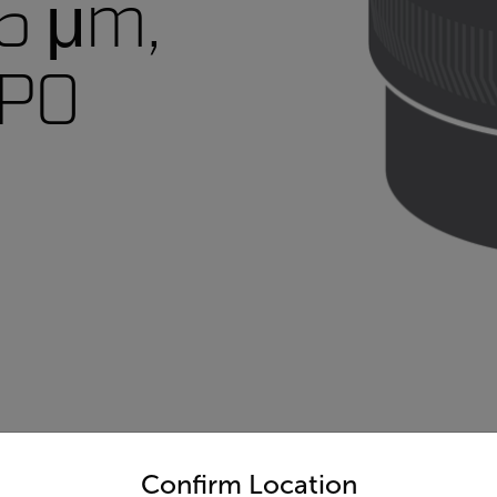
5 μm,
FPO
untry and language from the options below to access the appro
Confirm Location