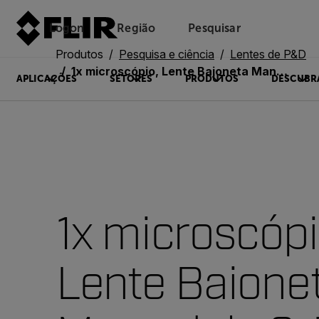
Logon
Região
Pesquisar
Produtos
Pesquisa e ciência
Lentes de P&D
1x microscópio, Lente Baioneta Manual de 3-5 μm, f\2.5 MWIR FPO (4214995)
APLICAÇÕES
SETORES
PRODUTOS
DESCUBR
1x microscópi
Lente Baione