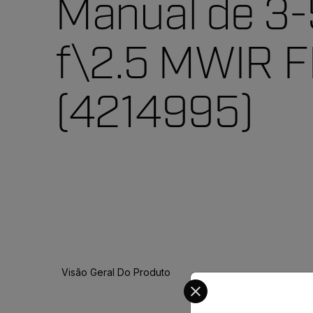
Manual de 3-
f\2.5 MWIR 
(4214995)
Visão Geral Do Produto
Select your preferred co