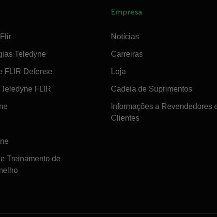
Empresa
Flir
Notícias
gias Teledyne
Carreiras
e FLIR Defense
Loja
Teledyne FLIR
Cadeia de Suprimentos
ine
Informações a Revendedores 
Clientes
ine
de Treinamento de
melho