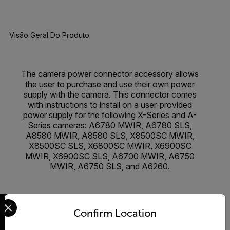
Visão Geral Do Produto
The camera power connector accessory allows
the user to purchase and use their own power
supply with the camera. This connector comes
with instructions to install on a user-provided
power supply for the following X-Series and A-
Series cameras: A6780 MWIR, A6780 SLS,
A8580 MWIR, A8580 SLS, X8500SC MWIR,
X8500SC SLS, X6800SC MWIR, X6900SC
MWIR, X6900SC SLS, A6700 MWIR, A6750
MWIR, A6750 SLS, and A6260.
Select your preferred country and language from the options 
Confirm Location