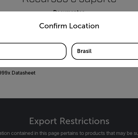
Documentos
untry and language from the options below to access the appro
Confirm Location
Brasil
999x Datasheet
Export Restrictions
tion contained in this page pertains to products that may be su