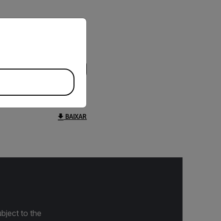
priate version of our website.
BAIXAR
bject to the