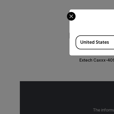
Select your preferred co
Busca
Available Locations
United States
DATASHEET
Extech Caxxx-40
The informa