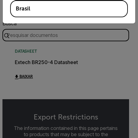
Documentos
Brasil
Busca
DATASHEET
Extech BR250-4 Datasheet
BAIXAR
Export Restrictions
The information contained in this page pertains
to products that may be subject to the