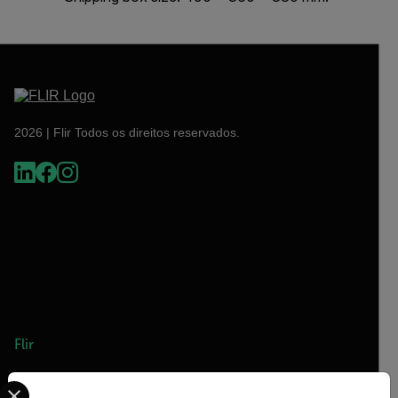
2026 | Flir Todos os direitos reservados.
Flir
Select your preferred country and language from the options 
Sobre o Flir