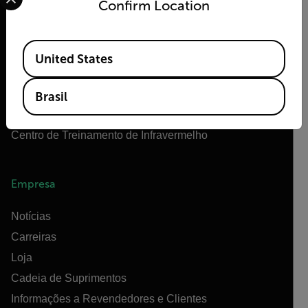
Confirm Location
Tecnologias Teledyne
Teledyne FLIR Defense
Available Locations
OEM da Teledyne FLIR
United States
Flir Marine
Extech
Brasil
Raymarine
Centro de Treinamento de Infravermelho
Empresa
Notícias
Carreiras
Loja
Cadeia de Suprimentos
Informações a Revendedores e Clientes