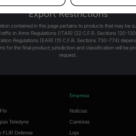
Export Restrictions
tion contained in this page pertains to products that may be su
Traffic in Arms Regulations (ITAR) (22 C.F.R. Sections 120-130
ration Regulations (EAR) (15 C.F.R. Sections 730-774) depen
ns for the final product; jurisdiction and classification will be 
request.
Empresa
Flir
Notícias
gias Teledyne
Carreiras
e FLIR Defense
Loja