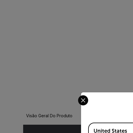
Select your preferred co
Visão Geral Do Produto
Available Locations
United States