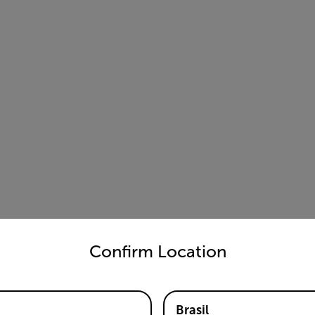
untry and language from the options below to access the appro
Confirm Location
Brasil