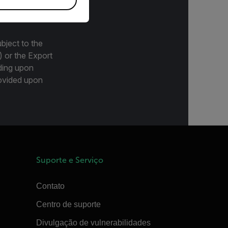
bject to the
) or the Export
ding upon
provided upon
Suporte e Serviço
Contato
Centro de suporte
Divulgação de vulnerabilidades