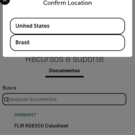
Confirm Location
Foco
Available Locations
Motorizado com foco automático e atermalização
United States
ativa
Brasil
Recursos e suporte
Documentos
Busca
DATASHEET
FLIR RS8300 Datasheet