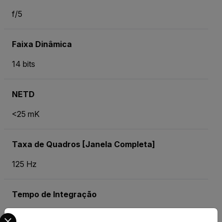
f/5
Faixa Dinâmica
14 bits
NETD
<25 mK
Taxa de Quadros [Janela Completa]
125 Hz
Tempo de Integração
Select your preferred country and language from the options 
500 ns para Quadro Completo