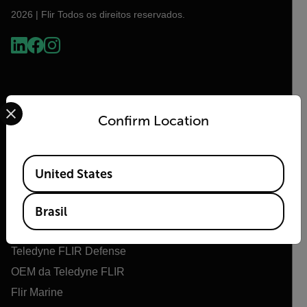
2026 | Flir Todos os direitos reservados.
Select your preferred country and language from the options 
Confirm Location
Available Locations
United States
Flir
Sobre o Flir
Brasil
Tecnologias Teledyne
Teledyne FLIR Defense
OEM da Teledyne FLIR
Flir Marine