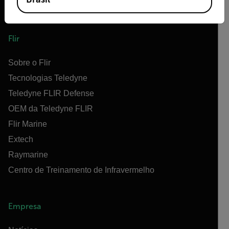
Flir
Sobre o Flir
Tecnologias Teledyne
Teledyne FLIR Defense
OEM da Teledyne FLIR
Flir Marine
Extech
Raymarine
Centro de Treinamento de Infravermelho
Empresa