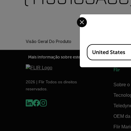
Select your preferred co
Visão Geral Do Produto
Available Locations
United States
Mais informação sobre este produto?
Flir
2026 | Flir Todos os direitos
Sobre o 
reservados.
Tecnolo
Teledyn
OEM da 
Flir Mar