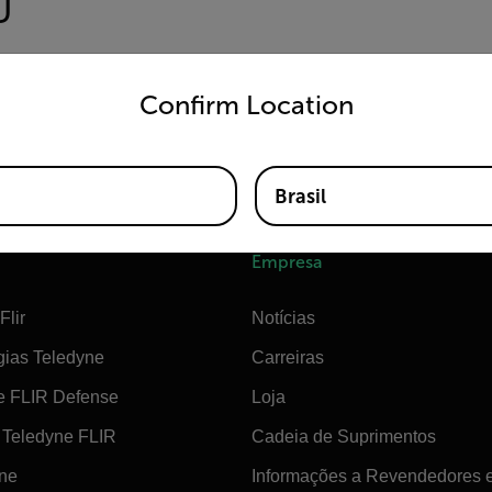
untry and language from the options below to access the appro
Confirm Location
Brasil
Empresa
Flir
Notícias
gias Teledyne
Carreiras
e FLIR Defense
Loja
Teledyne FLIR
Cadeia de Suprimentos
ine
Informações a Revendedores 