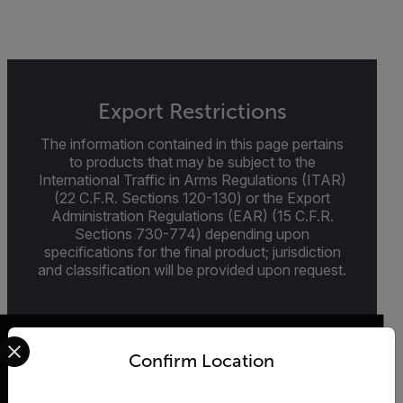
Export Restrictions
The information contained in this page pertains
to products that may be subject to the
International Traffic in Arms Regulations (ITAR)
(22 C.F.R. Sections 120-130) or the Export
Administration Regulations (EAR) (15 C.F.R.
Sections 730-774) depending upon
specifications for the final product; jurisdiction
and classification will be provided upon request.
Select your preferred country and language from the options 
Confirm Location