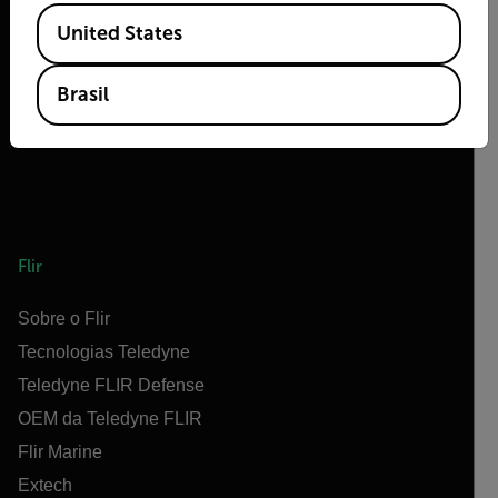
2026 | Flir Todos os direitos reservados.
Available Locations
United States
Brasil
Flir
Sobre o Flir
Tecnologias Teledyne
Teledyne FLIR Defense
OEM da Teledyne FLIR
Flir Marine
Extech