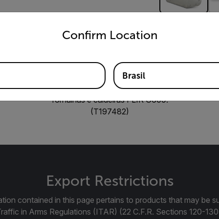
untry and language from the options below to access the appro
Confirm Location
Brasil
ra a lente de fornalhas 24°, projetada para a câmera termogr
fornalhas e caldeiras FLIR G609.
(T197482)
Export Restrictions
tion contained in this page pertains to products that may be su
Traffic in Arms Regulations (ITAR) (22 C.F.R. Sections 120-130