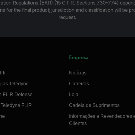
ration Regulations (EAR) (15 C.F.R. Sections 730-774) depen
ns for the final product; jurisdiction and classification will be 
request.
Empresa
Flir
Notícias
gias Teledyne
Carreiras
e FLIR Defense
Loja
Teledyne FLIR
Cadeia de Suprimentos
ine
Informações a Revendedores 
Clientes