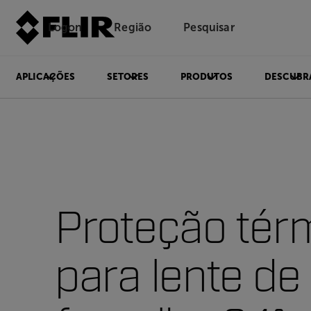
Logon
Região
Pesquisar
APLICAÇÕES
SETORES
PRODUTOS
DESCUBR
Proteção tér
para lente de