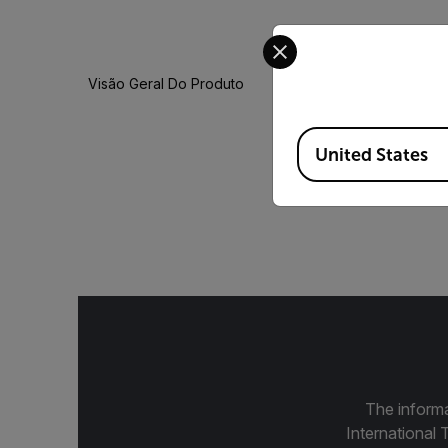
Select your preferred co
Visão Geral Do Produto
Available Locations
United States
Proteção térmica pa
The informa
International 