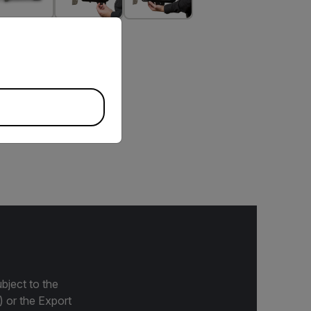
priate version of our website.
áfica de inspeção de
bject to the
) or the Export