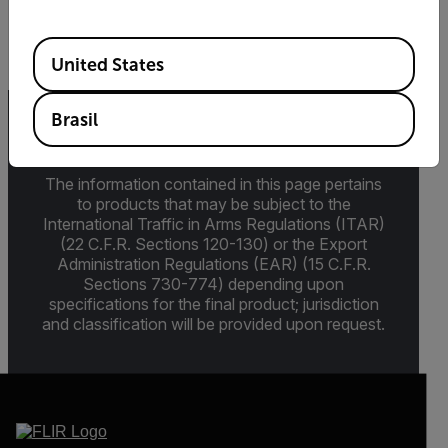
BAIXAR
Available Locations
United States
Brasil
Export Restrictions
The information contained in this page pertains
to products that may be subject to the
International Traffic in Arms Regulations (ITAR)
(22 C.F.R. Sections 120-130) or the Export
Administration Regulations (EAR) (15 C.F.R.
Sections 730-774) depending upon
specifications for the final product; jurisdiction
and classification will be provided upon request.