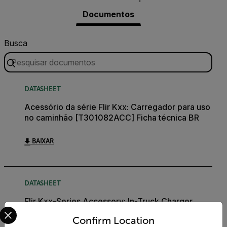
Documentos
Busca
DATASHEET
Acessório da série Flir Kxx: Carregador para uso
no caminhão [T301082ACC] Ficha técnica BR
BAIXAR
DATASHEET
Flir Kxx-Series Accessory: In-Truck Charger
Select your preferred country and language from the options 
[T301082ACC] Datasheet
Confirm Location