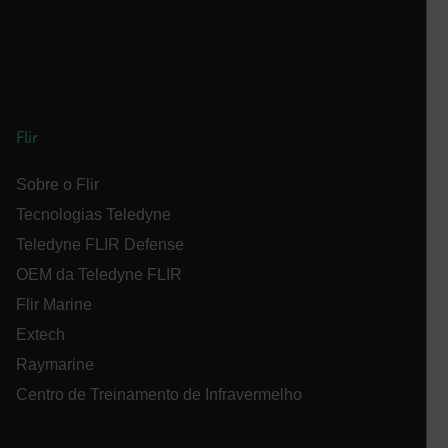
DESEMPENHO
DIRECIONAMENTO
FUNCIONALIDADE
Flir
Sobre o Flir
Estritamente necessários
Desempenho
Tecnologias Teledyne
Direcionamento
Funcionalidade
Teledyne FLIR Defense
OEM da Teledyne FLIR
Os cookies estritamente necessários permitem a
funcionalidade central do website, como login de
Flir Marine
usuário e gestão da conta. O site não pode ser
utilizado corretamente sem os cookies estritamente
Extech
necessários.
Raymarine
Nome
Centro de Treinamento de Infravermelho
cart_products_oids
cart_products_skus