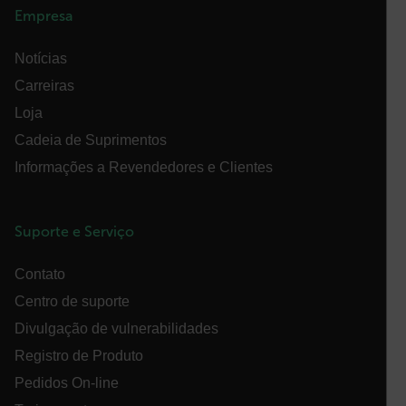
Empresa
cashrun_session_id
Notícias
cashrun_site_id
Carreiras
Loja
Cadeia de Suprimentos
Informações a Revendedores e Clientes
CS_FPC
Política de
Privacidade do Google
Suporte e Serviço
customizerChangeKey
Contato
sf_territory
Centro de suporte
x-ms-cpim-cache|[-abcdefghijklmnopqrstuvwxyz_0123456789]{2
Divulgação de vulnerabilidades
__epiXSRF
Registro de Produto
Pedidos On-line