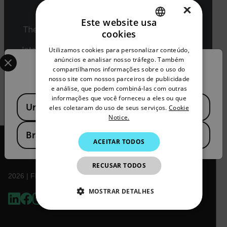
×
Export Restrictions
Este website usa
The information contained in this page pertains
cookies
ENGLISH
to products that may be subject to the
International Traffic in Arms Regulations (ITAR)
Utilizamos cookies para personalizar conteúdo,
Select your preferred country and language from the options 
GERMAN
(22 C.F.R. Sections 120-130) or the Export
anúncios e analisar nosso tráfego. Também
Confirm Location
compartilhamos informações sobre o uso do
Administration Regulations (EAR) (15 C.F.R.
FRENCH
nosso site com nossos parceiros de publicidade
Sections 730-774) depending upon
e análise, que podem combiná-las com outras
specifications for the final product; jurisdiction
SPANISH
informações que você forneceu a eles ou que
Available Locations
and classification will be provided upon request.
United States
PORTUGUESE
eles coletaram do uso de seus serviços.
Cookie
Notice.
ITALIAN
Brasil
ACEITAR TODOS
KOREAN
JAPANESE
RECUSAR TODOS
CHINESE
2026 | Flir Todos os direitos reservados.
MOSTRAR DETALHES
ESTRITAMENTE NECESSÁRIOS