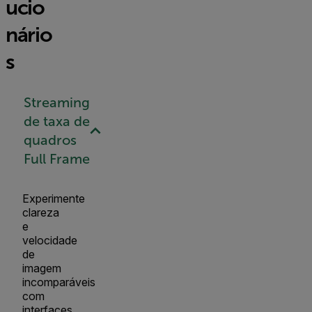
ucio
nário
s
Streaming
de taxa de
quadros
Full Frame
Experimente
clareza
e
velocidade
de
imagem
incomparáveis
com
interfaces