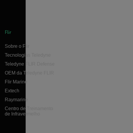
Flir
Sobre o Flir
Tecnologias Teledyne
Teledyne FLIR Defense
OEM da Teledyne FLIR
Flir Marine
Extech
Raymarine
Centro de Treinamento
de Infravermelho