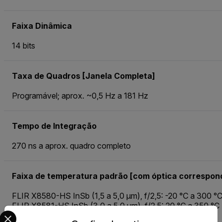
Faixa Dinâmica
14 bits
Taxa de Quadros [Janela Completa]
Programável; aprox. ~0,5 Hz a 181 Hz
Tempo de Integração
270 ns a aprox. quadro completo
Faixa de temperatura padrão [com óptica correspon
FLIR X8580-HS InSb (1,5 a 5,0 μm), f/2,5: -20 °C a 300 °C
FLIR X8581-HS InSb (3,0 a 5,0 μm), f/2,5: 20 °C a 350 °C 
Select your preferred country and language from the options 
-10 °C para microscópios