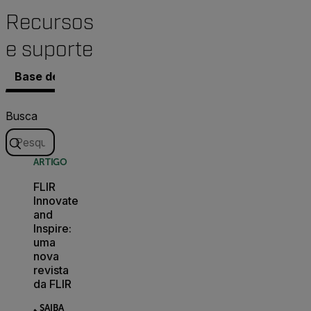
Recursos
e suporte
Base de conhecimento
Documentos
Contatar o S
Busca
ARTIGO
FLIR
Innovate
and
Inspire:
uma
nova
revista
da FLIR
SAIBA