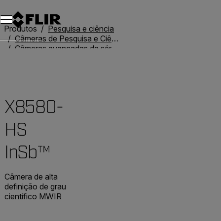
Produtos
Pesquisa e ciência
Câmeras de Pesquisa e Ciência
Câmeras avançadas da série X
X8580-HS InSb™
X8580-
HS
InSb™
Câmera de alta
definição de grau
científico MWIR