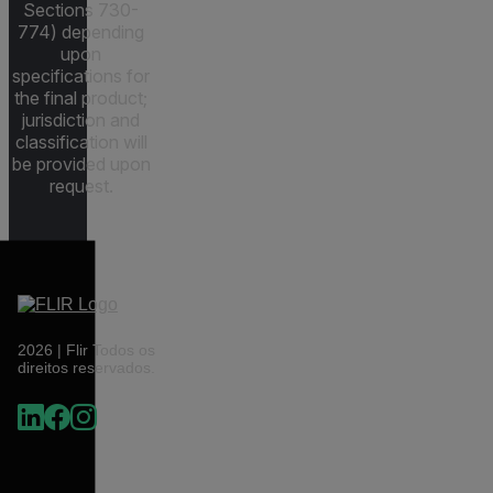
Sections 730-
774) depending
upon
specifications for
the final product;
jurisdiction and
classification will
be provided upon
request.
2026 | Flir Todos os
direitos reservados.