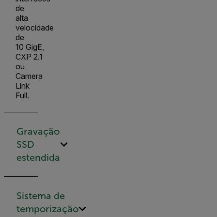
de
alta
velocidade
de
10 GigE,
CXP 2.1
ou
Camera
Link
Full.
Gravação
SSD
estendida
Sistema de
temporização