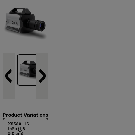
Product Variations
X8580-HS
InSb (1,5–
5,0 μm),