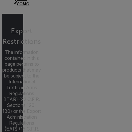
COMO
Export
Restrictions
The information
contained in this
page pertains to
products that may
be subject to the
International
Traffic in Arms
Regulations
(ITAR) (22 C.F.R.
Sections 120-
130) or the Export
Administration
Regulations
(EAR) (15 C.F.R.