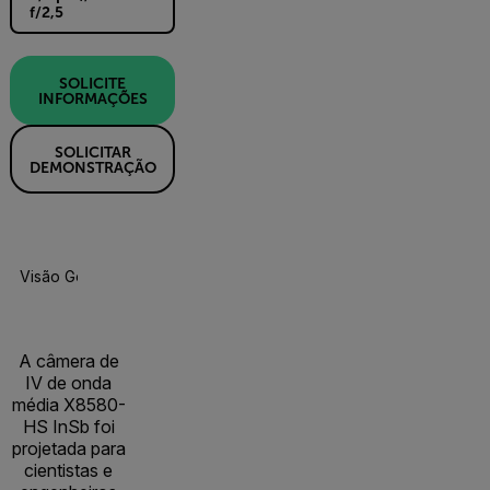
f/2,5
SOLICITE
INFORMAÇÕES
SOLICITAR
DEMONSTRAÇÃO
Visão Geral Do Produto
Especificações
Recursos E Suport
A câmera de
IV de onda
média X8580-
HS InSb foi
projetada para
cientistas e