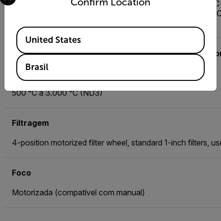
Confirm Location
FLIR X8582-HS InSb (1,5 a 5,0 μm), f/4.1: -20 °C a 350 °C
FLIR X8583-HS InSb (3,0 a 5,0 μm), f/4.1: -20 °C a 350 °C
-10 °C para microscópios
Available Locations
United States
Faixa de temperatura opcional [com óptica corresp
Brasil
45 °C a 600 °C (ND1)
250 °C a 2.000 °C (ND2)
500 °C a 3.000 °C (ND3)
Filtragem
4-position motorized filter wheel, standard 1-inch filters, 
Foco
Motorizada (compatível com manual)