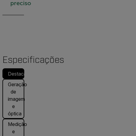
preciso
Especificações
Destacado
Geração
de
imagem
e
óptica
Medição
e