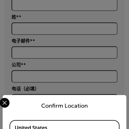
姓*
电子邮件*
公司*
电话（必填）
Select your preferred country and language from the options 
Confirm Location
国家 *
Available Locations
United States