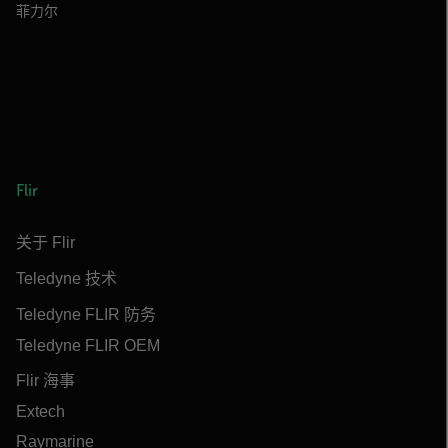
菲力尔
Flir
关于 Flir
Teledyne 技术
Teledyne FLIR 防务
Teledyne FLIR OEM
Flir 海事
Extech
Raymarine