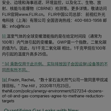
安全、边境和海事巡逻、环境监控，以及化工、生物、放
射、核能与易爆物（CBRNE）检测等。更多详情，敬请访问
FLIR官网www.FLIR.cn。 FLIR中国公司总部： 前视红外光
电科技（上海）有限公司 全国咨询热线：400-683-1958 邮
箱：info@flir.cn
[i]
温室气体的全球变暖潜能指的是在给定时间段（通常为
100年）内气体引起的变暖量。 GWP是一个指数，二氧化碳
的值为1。因此，与1千克二氧化碳 相比，1千克甲烷在100年
内引起的温度升高多25倍。
“
[ii]
乘数仅用于此示例。 实际排放因子会因设施\设备等的不
同而有所不同。
[iii]
Frazin, Rachel。 “数十家石油天然气公司一致同意甲烷减
排目标。”
The Hill
，2020年11月23日，
thehill.com/policy/energy-environment/527234-dozens-
of-oil-and-gas-companies-agree-to-methane-reduction-
targets
Quantifying Gas Leaks with New