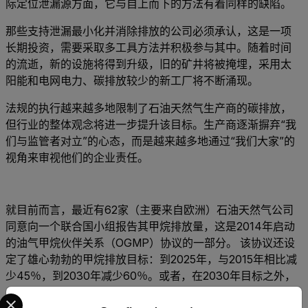
际定位泄漏源方面，它与自上而下的方法有着同样的缺陷。
那些支持泄漏最小化并消除排放的公司必须承认，这是一项
长期投资，需要采取多工具方法并积极参与其中。随着时间
的流逝，新的设施将得到升级，旧的矿井将被掩埋，采用太
阳能和电网电力、碳排放较少的新工厂将不断涌现。
法规的执行越来越多地限制了石油天然气生产商的碳排放，
但行业的整体观念将进一步提升该目标。生产商逐渐摒弃“我
们与监管者对立”的心态，而是越来越多地通过“我们大家”的
视角来审视他们的企业责任。
就目前而言，最近有62家（主要来自欧洲）石油天然气公司
同意向一个联合国小组报告其甲烷排放量，这是2014年启动
的油气甲烷伙伴关系（OGMP）协议的一部分。 该协议还设
定了雄心勃勃的甲烷排放目标：到2025年，与2015年相比减
少45％，到2030年减少60％。或者，在2030年目标之外，
公司可以在上游生产期间争取达到接近零的排放强度。
[iii]
Select your preferred country and language from the options 