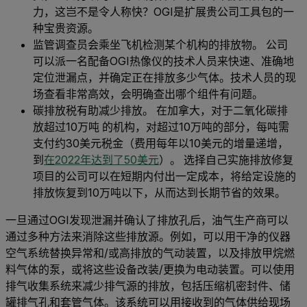
力，这岂不是令人称快？OGI是扩展贵公司工具包的一
种宝贵资源。
监管调查员会乘坐飞机检测某个机构的排放物。 公司
可以派一名配备OGI热像仪的技术人员来快速、准确地
定位泄漏点，并确定正在排放多少气体。技术人员的现
场查看非常高效，会明确查出哪个组件有问题。
碳排放税有助减少排放。 在加拿大，对于二氧化碳排
放超过10万吨 的机构，对超过10万吨的部分，每吨需
支付约30美元税金（费用每年以10美元的增量递增，
到
在2022年达到了50美元
）。 选择自己实施排放修复
项目的公司可以在短期内付出一定成本，将给定设施的
排放恢复到10万吨以下，从而达到长期节省的效果。
一旦通过OGI发现泄漏并确认了排放孔后，油气生产商可以
通过多种方法来消除这些排放源。例如，可以用干净的仪器
空气系统替换异常和/或高排放的气动装置，以及排放甲烷燃
料气体的泵，或将这些设备改装/更换为电动装置。可以使用
排气收集系统来减少排气源的排放，包括压缩机密封件、储
罐排气孔和套管气体。该系统可以用接收到的气体供给现场