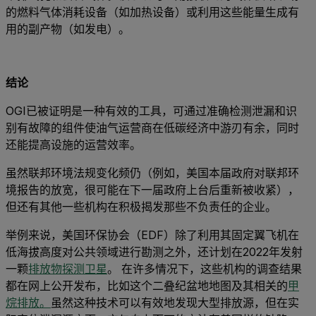
的燃料气体消耗设备（如加热设备）或利用这些能量生成有
用的副产物（如发电）。
结论
OGI已被证明是一种有效的工具，可通过准确检测泄漏和识
别有故障的组件使油气运营商在低碳经济中游刃有余，同时
还能提高设施的运营效率。
虽然联邦环境法规变化频仍（例如，美国本届政府对联邦环
境报告的放宽，很可能在下一届政府上台后重新被收紧），
但还有其他一些机构在积极揭发那些不负责任的企业。
举例来说，美国环保协会（EDF）除了利用其固定翼飞机在
低海拔高度对公共领域进行勘测之外，还计划在2022年发射
一颗
排放物探测卫星
。 在许多情况下，这些机构的调查结果
都在网上公开发布，比如这个二叠纪盆地地图及其相关的
甲
烷排放。
虽然这种技术可以有效地发现大型排放源，但在实