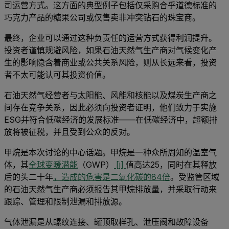
司运营方式。这方面的典型例子包括仅采购合乎道德标准的
巧克力产品的糖果公司或仅售卖非冲突钻石的珠宝商。
最终，企业可以通过这种负责任的运营方式获得利润提升。
投资者谨慎规避风险，如果石油天然气生产商对气候变化产
生的影响隐含着商业或公共关系风险，则从长远来看，投资
者不太可能认可其投资价值。
石油天然气经营者与太阳能、风能和核能以及煤炭生产商之
间存在竞争关系，因此必须向投资者证明，他们致力于实施
ESG并符合低碳经济的发展标准——在低碳经济中，超额排
放将被征税，并且受到公众的反对。
甲烷是本次讨论的中心话题。甲烷是一种众所周知的温室气
体，其
全球变暖潜能
（GWP）
[i]
值高达25，同时在其释放
后的头二十年
，造成的危害是二氧化碳的84倍
。受监管区域
的石油天然气生产商必须报告其甲烷排放量，并采取行动来
跟踪、管理和限制泄漏和排放源。
气体泄漏是从螺纹连接、罐顶取样孔、泄压阀和故障设备