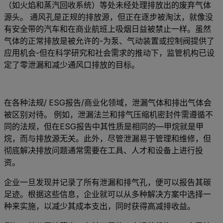
（如火焰和蒸汽回收系统）等处未经处理排放出的废弃气体
源头。 通风孔是正规的排放源，但正在逐步被淘汰，就像没
有安全带的汽车和在商业航班上吸烟日益被禁止一样。虽然
气体的正常排放是被允许的-为泵、气动装置或控制阀提供了
应用机会-但在科学研究和社会需求的推动下，监管机构已设
定了零泄漏和减少通风口排放的目标。
在各种法规/ ESG报告/商业化领域，泄漏气体和排出气体会
被区别对待。 例如，泄漏法兰和排气压缩机密封件需遵循不
同的法规，但在ESG报告中其性质是相同的—甲烷就是甲
烷，而与排放源无关。此外，尽管泄漏易于管理和维修，但
彻底解决排放问题通常需要在工具、人才和设备上进行投
资。
企业一旦发现并记录了所有泄漏和排气孔，便可以报告其碳
足迹。根据这些信息，企业就可以从多种解决方案中选择一
种来实施，以减少其成本支出，同时获得高减排收益。