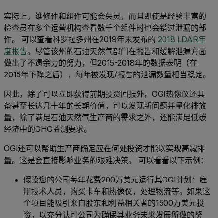
实际上，维修件和组件可能会失灵，而且即使是经验丰富的
检查员在多个运营机构查看数千个组件时也会错过泄漏的部
件。 可以查看科罗拉多州在2019年末发布的
2018 LDAR年
度报告
。尽管该州的石油天然气部门在报告和缓解泄漏方面
做出了不遗余力的努力，但2015-2018年的数据表明（在
2015年下降之后），每年被发现/报告的泄漏数量相当稳定。
因此，除了可以立即获得前期投资回报外，OGI热像仪还具
备甚至长达几十年的长期价值，可以发现新问题并量化排放
量，除了满足石油天然气生产商的需求之外，还能满足低碳
经济中的GHG监测要求。
OGI还可以帮助生产商确定应在何处投资才能以实现高减排
量。这是会直接影响业务的艰难决策。 可以看看以下示例：
假设您的公司每年花费200万美元运行其OGI计划：雇
用技术人员，购买卡车和热像仪，处理物流等。如果这
个项目能吸引来自股东和利益相关者的1500万美元投
资，以充分认可公司为确保其业务未来发展所做的努