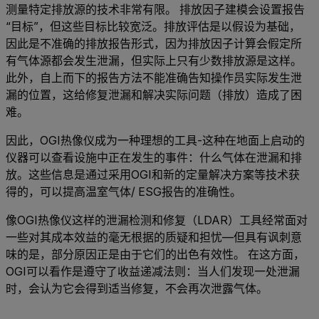
测量特定排放源的技术非常有限。 排放因子建模会设置报告
“目标”，但这些目标比较宽泛。排放评估是以假设为基础，
因此是不准确的排放报告形式，因为排放因子计算会假定所
有气体源都会发生泄漏，但实际上只有少数排放源是这样。
此外，自上而下的报告方法不能准确告知操作员实际发生泄
漏的位置，这给修复泄漏和解决实际问题（排放）造成了困
难。
因此，OGI热像仪成为一种理想的工具-这种在地面上启动的
仪器可以查看设施中正在发生的事件：什么气体在泄漏和排
放。这些信息是通过采用OGI和新的定量解决方案等技术获
得的，可以提高温室气体/ ESG报告的准确性。
像OGI热像仪这样的泄漏检测和修复（LDAR）工具经常面对
一些对其成本效益的毫无根据的质疑和担忧—但具有讽刺意
味的是，部分原因正是由于它们的出色有效性。 在这方面，
OGI可以看作是遵守了收益递减法则：当人们发现一处泄漏
时，会认为它会得到适当修复，不会再次泄露气体。